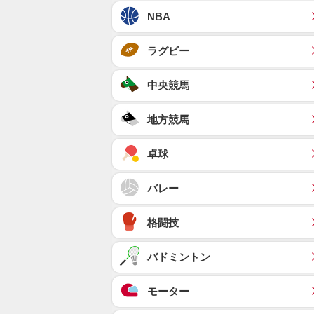
NBA
ラグビー
中央競馬
地方競馬
卓球
バレー
格闘技
バドミントン
モーター