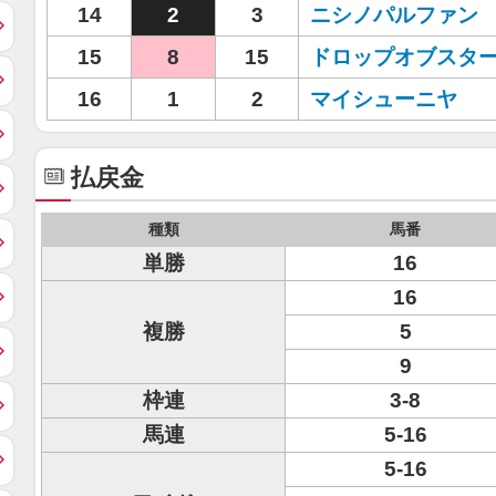
14
2
3
ニシノパルファン
15
8
15
ドロップオブスタ
16
1
2
マイシューニヤ
払戻金
種類
馬番
単勝
16
16
複勝
5
9
枠連
3-8
馬連
5-16
5-16