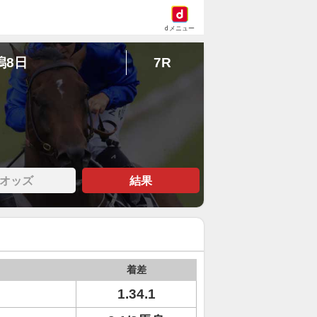
dメニュー
潟8日
7R
オッズ
結果
着差
1.34.1