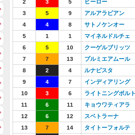
2
3
5
ヒーロー
3
5
9
アルアラビアン
4
4
8
サトノケンオー
5
1
1
マイネルドルチェ
6
5
10
クーゲルブリッツ
7
7
13
プルミエアムール
8
2
4
ルナピスタ
9
4
7
インディアリング
10
3
6
ライトニングボル
11
6
11
キョウワティアラ
12
6
12
スベトラーナ
13
7
14
タイトーフォルテ