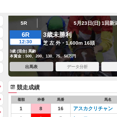
5R
5月23日(日) 1回新
6R
3歳未勝利
12:30
芝 左 外・1,600m 16頭
3歳 (混合) 馬齢
本賞金：500、200、130、75、50万円
出馬表
データ分析
競走成績
着順
枠番
馬番
馬名
1
8
16
アスカクリチャン