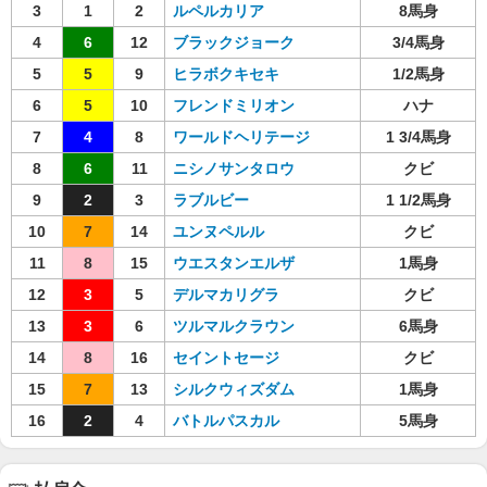
3
1
2
ルペルカリア
8馬身
4
6
12
ブラックジョーク
3/4馬身
5
5
9
ヒラボクキセキ
1/2馬身
6
5
10
フレンドミリオン
ハナ
7
4
8
ワールドヘリテージ
1 3/4馬身
8
6
11
ニシノサンタロウ
クビ
9
2
3
ラブルビー
1 1/2馬身
10
7
14
ユンヌペルル
クビ
11
8
15
ウエスタンエルザ
1馬身
12
3
5
デルマカリグラ
クビ
13
3
6
ツルマルクラウン
6馬身
14
8
16
セイントセージ
クビ
15
7
13
シルクウィズダム
1馬身
16
2
4
バトルパスカル
5馬身