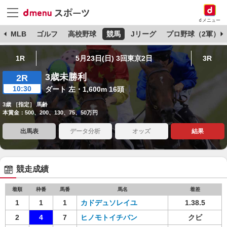
dメニュー
球
MLB
ゴルフ
高校野球
競馬
Jリーグ
プロ野球（2軍）
1R
5月23日(日) 3回東京2日
3R
3歳未勝利
2R
10:30
ダート 左・1,600m 16頭
3歳 ［指定］ 馬齢
本賞金：500、200、130、75、50万円
出馬表
データ分析
オッズ
結果
競走成績
着順
枠番
馬番
馬名
着差
1
1
1
カドデュソレイユ
1.38.5
2
4
7
ヒノモトイチバン
クビ