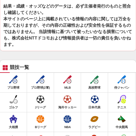
結果・成績・オッズなどのデータは、必ず主催者発行のものと照合
し確認してください。
本サイトのページ上に掲載されている情報の内容に関しては万全を
期しておりますが、その内容の正確性および安全性を保証するもの
ではありません。 当該情報に基づいて被ったいかなる損害について
も、株式会社NTTドコモおよび情報提供者は一切の責任を負いかね
ます。
競技一覧
プロ野球
プロ野球(2軍)
MLB
高校野球
侍ジャパン
ゴルフ
Jリーグ
海外サッカー
日本代表
テニス
大相撲
Bリーグ
NBA
ラグビー
中央競馬