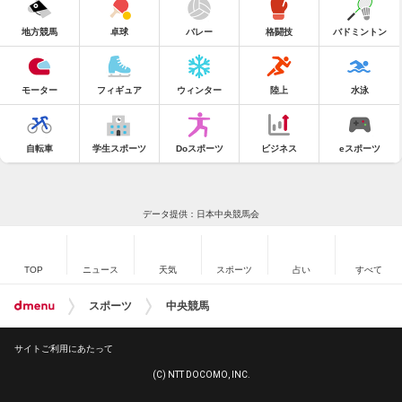
地方競馬
卓球
バレー
格闘技
バドミントン
モーター
フィギュア
ウィンター
陸上
水泳
自転車
学生スポーツ
Doスポーツ
ビジネス
eスポーツ
データ提供：日本中央競馬会
TOP
ニュース
天気
スポーツ
占い
すべて
スポーツ
中央競馬
サイトご利用にあたって
(C) NTT DOCOMO, INC.