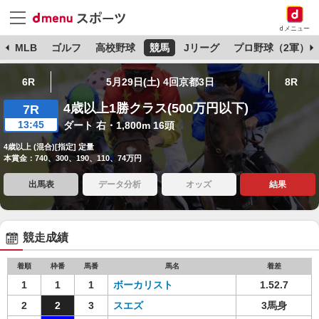
dメニュー
球
MLB
ゴルフ
高校野球
競馬
Jリーグ
プロ野球（2軍）
6R
5月29日(土) 4回京都3日
8R
4歳以上1勝クラス(500万円以下)
7R
13:45
ダート 右・1,800m 16頭
4歳以上 (混合)[指定] 定量
本賞金：740、300、190、110、74万円
出馬表
データ分析
オッズ
結果
競走成績
着順
枠番
馬番
馬名
着差
1
1
1
ボーカリスト
1.52.7
2
2
3
スエズ
3馬身