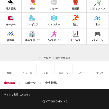
地方競馬
卓球
バレー
格闘技
バドミントン
モーター
フィギュア
ウィンター
陸上
水泳
自転車
学生スポーツ
Doスポーツ
ビジネス
eスポーツ
データ提供：日本中央競馬会
TOP
ニュース
天気
スポーツ
占い
すべて
スポーツ
中央競馬
サイトご利用にあたって
(C) NTT DOCOMO, INC.