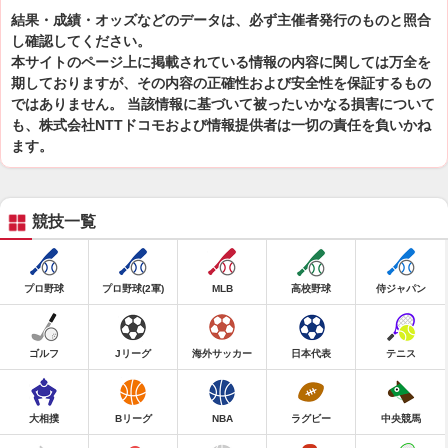
結果・成績・オッズなどのデータは、必ず主催者発行のものと照合
し確認してください。
本サイトのページ上に掲載されている情報の内容に関しては万全を
期しておりますが、その内容の正確性および安全性を保証するもの
ではありません。 当該情報に基づいて被ったいかなる損害について
も、株式会社NTTドコモおよび情報提供者は一切の責任を負いかね
ます。
競技一覧
プロ野球
プロ野球(2軍)
MLB
高校野球
侍ジャパン
ゴルフ
Jリーグ
海外サッカー
日本代表
テニス
大相撲
Bリーグ
NBA
ラグビー
中央競馬