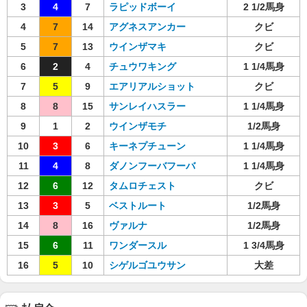
3
4
7
ラピッドボーイ
2 1/2馬身
4
7
14
アグネスアンカー
クビ
5
7
13
ウインザマキ
クビ
6
2
4
チュウワキング
1 1/4馬身
7
5
9
エアリアルショット
クビ
8
8
15
サンレイハスラー
1 1/4馬身
9
1
2
ウインザモチ
1/2馬身
10
3
6
キーネプチューン
1 1/4馬身
11
4
8
ダノンフーバフーバ
1 1/4馬身
12
6
12
タムロチェスト
クビ
13
3
5
ベストルート
1/2馬身
14
8
16
ヴァルナ
1/2馬身
15
6
11
ワンダースル
1 3/4馬身
16
5
10
シゲルゴユウサン
大差