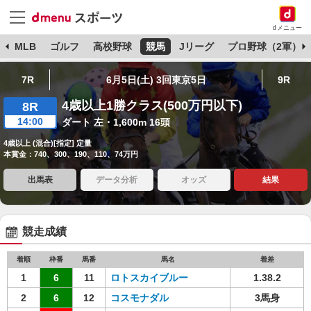
dメニュー
球
MLB
ゴルフ
高校野球
競馬
Jリーグ
プロ野球（2軍）
7R
6月5日(土) 3回東京5日
9R
4歳以上1勝クラス(500万円以下)
8R
14:00
ダート 左・1,600m 16頭
4歳以上 (混合)[指定] 定量
本賞金：740、300、190、110、74万円
出馬表
データ分析
オッズ
結果
競走成績
着順
枠番
馬番
馬名
着差
1
6
11
ロトスカイブルー
1.38.2
2
6
12
コスモナダル
3馬身