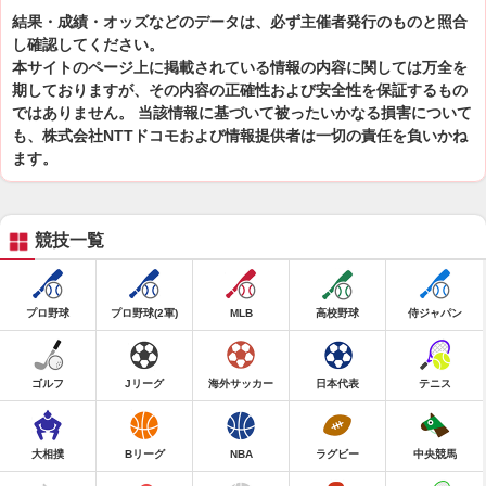
結果・成績・オッズなどのデータは、必ず主催者発行のものと照合
し確認してください。
本サイトのページ上に掲載されている情報の内容に関しては万全を
期しておりますが、その内容の正確性および安全性を保証するもの
ではありません。 当該情報に基づいて被ったいかなる損害について
も、株式会社NTTドコモおよび情報提供者は一切の責任を負いかね
ます。
競技一覧
プロ野球
プロ野球(2軍)
MLB
高校野球
侍ジャパン
ゴルフ
Jリーグ
海外サッカー
日本代表
テニス
大相撲
Bリーグ
NBA
ラグビー
中央競馬