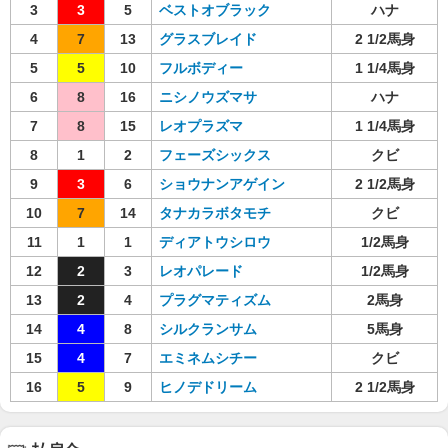
3
3
5
ベストオブラック
ハナ
4
7
13
グラスブレイド
2 1/2馬身
5
5
10
フルボディー
1 1/4馬身
6
8
16
ニシノウズマサ
ハナ
7
8
15
レオプラズマ
1 1/4馬身
8
1
2
フェーズシックス
クビ
9
3
6
ショウナンアゲイン
2 1/2馬身
10
7
14
タナカラボタモチ
クビ
11
1
1
ディアトウシロウ
1/2馬身
12
2
3
レオパレード
1/2馬身
13
2
4
プラグマティズム
2馬身
14
4
8
シルクランサム
5馬身
15
4
7
エミネムシチー
クビ
16
5
9
ヒノデドリーム
2 1/2馬身