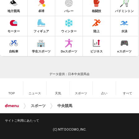
地方競馬
卓球
バレー
格闘技
バドミントン
モーター
フィギュア
ウィンター
陸上
水泳
自転車
学生スポーツ
Doスポーツ
ビジネス
eスポーツ
データ提供：日本中央競馬会
TOP
ニュース
天気
スポーツ
占い
すべて
スポーツ
中央競馬
サイトご利用にあたって
(C) NTT DOCOMO, INC.