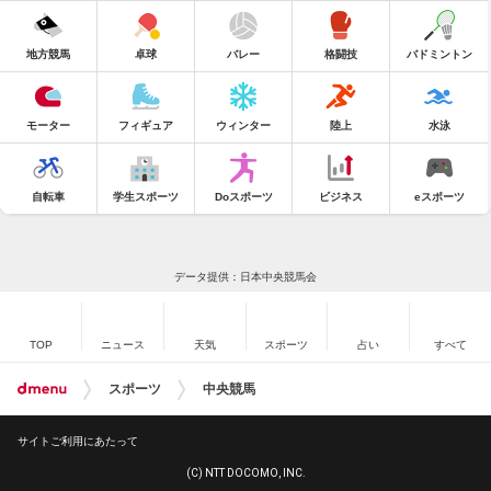
地方競馬
卓球
バレー
格闘技
バドミントン
モーター
フィギュア
ウィンター
陸上
水泳
自転車
学生スポーツ
Doスポーツ
ビジネス
eスポーツ
データ提供：日本中央競馬会
TOP
ニュース
天気
スポーツ
占い
すべて
スポーツ
中央競馬
サイトご利用にあたって
(C) NTT DOCOMO, INC.