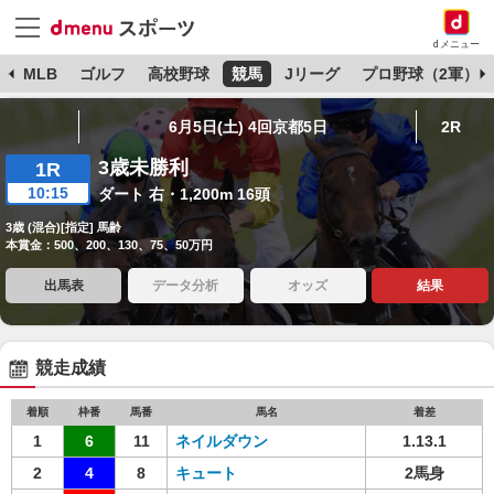
dメニュー
球
MLB
ゴルフ
高校野球
競馬
Jリーグ
プロ野球（2軍）
6月5日(土) 4回京都5日
2R
3歳未勝利
1R
10:15
ダート 右・1,200m 16頭
3歳 (混合)[指定] 馬齢
本賞金：500、200、130、75、50万円
出馬表
データ分析
オッズ
結果
競走成績
着順
枠番
馬番
馬名
着差
1
6
11
ネイルダウン
1.13.1
2
4
8
キュート
2馬身