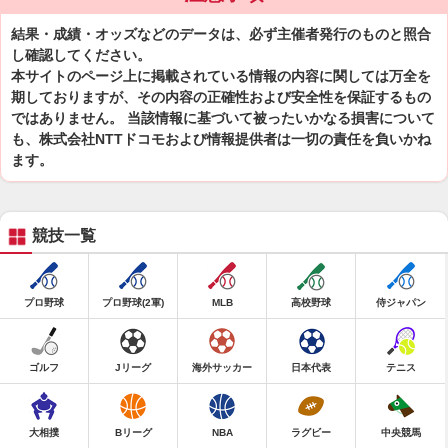
結果・成績・オッズなどのデータは、必ず主催者発行のものと照合
し確認してください。
本サイトのページ上に掲載されている情報の内容に関しては万全を
期しておりますが、その内容の正確性および安全性を保証するもの
ではありません。 当該情報に基づいて被ったいかなる損害について
も、株式会社NTTドコモおよび情報提供者は一切の責任を負いかね
ます。
競技一覧
プロ野球
プロ野球(2軍)
MLB
高校野球
侍ジャパン
ゴルフ
Jリーグ
海外サッカー
日本代表
テニス
大相撲
Bリーグ
NBA
ラグビー
中央競馬