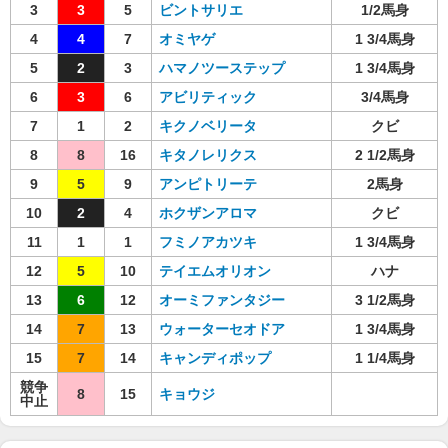
3
3
5
ビントサリエ
1/2馬身
4
4
7
オミヤゲ
1 3/4馬身
5
2
3
ハマノツーステップ
1 3/4馬身
6
3
6
アビリティック
3/4馬身
7
1
2
キクノベリータ
クビ
8
8
16
キタノレリクス
2 1/2馬身
9
5
9
アンピトリーテ
2馬身
10
2
4
ホクザンアロマ
クビ
11
1
1
フミノアカツキ
1 3/4馬身
12
5
10
テイエムオリオン
ハナ
13
6
12
オーミファンタジー
3 1/2馬身
14
7
13
ウォーターセオドア
1 3/4馬身
15
7
14
キャンディポップ
1 1/4馬身
競争
8
15
キョウジ
中止