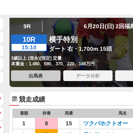
9R
6月20日(日) 2回福
10R
横手特別
15:10
ダート 右・1,700m 15頭
3歳以上 (混合)[指定] 定量
本賞金：1,480、590、370、220、148万円
出馬表
データ分析
競走成績
着順
枠番
馬番
馬名
1
8
15
ツクバホクトオー