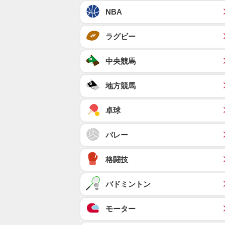
NBA
ラグビー
中央競馬
地方競馬
卓球
バレー
格闘技
バドミントン
モーター