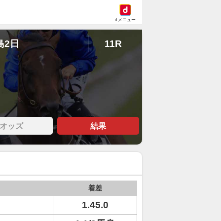
dメニュー
島2日
11R
オッズ
結果
着差
1.45.0