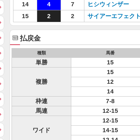
14
4
7
ヒシウィンザー
15
2
2
サイアーエフェク
払戻金
種類
馬番
単勝
15
15
複勝
12
14
枠連
7-8
馬連
12-15
12-15
ワイド
14-15
12-14