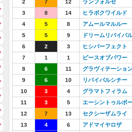
2
7
12
ランフォルセ
3
8
14
ヒラボクワイルド
4
5
8
アムールマルルー
5
5
9
ドリームリバイバ
6
2
3
ヒシパーフェクト
7
1
1
ピースオブパワー
8
6
11
グラヴィテーショ
9
6
10
リバイバルシチー
10
3
4
グラマトフィラム
11
3
5
エーシントゥルボ
12
7
13
セクシーザムライ
13
4
6
アドマイヤロザ