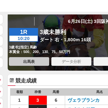
6月26日(土) 3回阪
1R
3歳未勝利
10:20
ダート 右・1,800m 16頭
3歳 牝[指定] 馬齢
本賞金：500、200、130、75、50万円
出馬表
データ分析
競走成績
着順
枠番
馬番
馬名
1
3
6
ヴェラブランカ