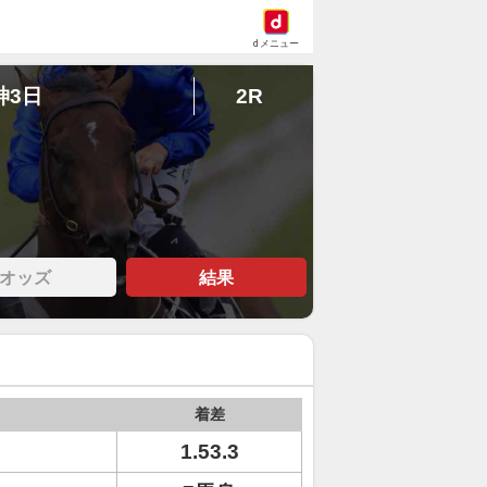
dメニュー
神3日
2R
オッズ
結果
着差
1.53.3