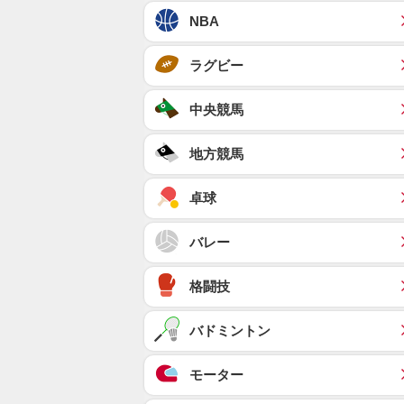
NBA
ラグビー
中央競馬
地方競馬
卓球
バレー
格闘技
バドミントン
モーター