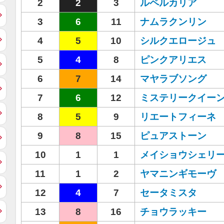
2
2
3
ルペルカリア
3
6
11
ナムラクンリン
4
5
10
シルクエロージュ
5
4
8
ピンクアリエス
6
7
14
マヤラブソング
7
6
12
ミステリークイー
8
5
9
リエートフィーネ
9
8
15
ピュアストーン
10
1
1
メイショウシェリ
11
1
2
ヤマニンギモーヴ
12
4
7
セータミスタ
13
8
16
チョウラッキー