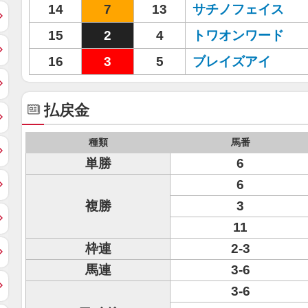
14
7
13
サチノフェイス
15
2
4
トワオンワード
16
3
5
ブレイズアイ
払戻金
種類
馬番
単勝
6
6
複勝
3
11
枠連
2-3
馬連
3-6
3-6