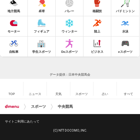
地方競馬
卓球
バレー
格闘技
バドミントン
モーター
フィギュア
ウィンター
陸上
水泳
自転車
学生スポーツ
Doスポーツ
ビジネス
eスポーツ
データ提供：日本中央競馬会
TOP
ニュース
天気
スポーツ
占い
すべて
スポーツ
中央競馬
サイトご利用にあたって
(C) NTT DOCOMO, INC.