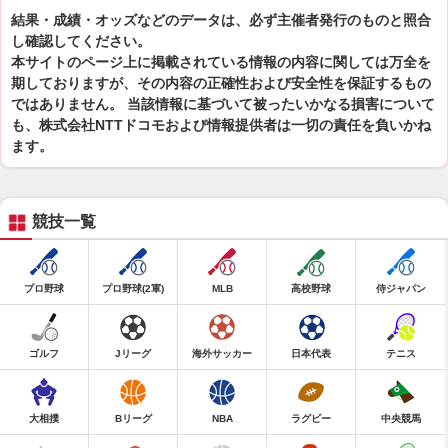
結果・成績・オッズなどのデータは、必ず主催者発行のものと照合
し確認してください。
本サイトのページ上に掲載されている情報の内容に関しては万全を
期しておりますが、その内容の正確性および安全性を保証するもの
ではありません。 当該情報に基づいて被ったいかなる損害について
も、株式会社NTTドコモおよび情報提供者は一切の責任を負いかね
ます。
競技一覧
プロ野球
プロ野球(2軍)
MLB
高校野球
侍ジャパン
ゴルフ
Jリーグ
海外サッカー
日本代表
テニス
大相撲
Bリーグ
NBA
ラグビー
中央競馬