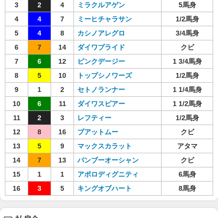
3
2
4
ミラクルアゲン
5馬身
4
4
7
ミーヒチャラサン
1/2馬身
5
4
8
カシノアレグロ
3/4馬身
6
7
14
ダイワプライド
クビ
7
6
12
ピンクデージー
1 3/4馬身
8
5
10
トップシノワーズ
1/2馬身
9
1
2
セトノランナー
1 1/4馬身
10
6
11
ダイワスピアー
1 1/2馬身
11
2
3
レフティー
1/2馬身
12
8
16
ブアットムー
クビ
13
5
9
マックスカラット
アタマ
14
7
13
バンブーオーシャン
クビ
15
1
1
アポロディグニティ
6馬身
16
3
5
キングオブハート
8馬身