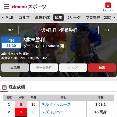
dメニュー
球
MLB
ゴルフ
高校野球
競馬
Jリーグ
プロ野球（2軍）
3R
7月4日(日) 2回福島6日
5R
3歳未勝利
4R
11:30
ダート 右・1,150m 16頭
3歳 (混合)[指定] 馬齢
本賞金：500、200、130、75、50万円
出馬表
データ分析
オッズ
結果
競走成績
着順
枠番
馬番
馬名
着差
1
8
15
テルザトゥルース
1.09.1
2
3
6
スズヨジハード
1/2馬身