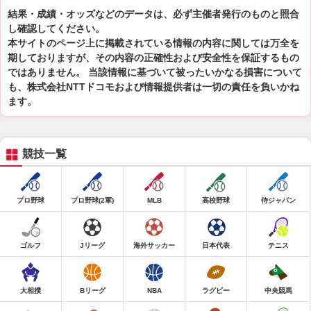
結果・成績・オッズなどのデータは、必ず主催者発行のものと照合
し確認してください。
本サイトのページ上に掲載されている情報の内容に関しては万全を
期しておりますが、その内容の正確性および安全性を保証するもの
ではありません。 当該情報に基づいて被ったいかなる損害について
も、株式会社NTTドコモおよび情報提供者は一切の責任を負いかね
ます。
競技一覧
プロ野球
プロ野球(2軍)
MLB
高校野球
侍ジャパン
ゴルフ
Jリーグ
海外サッカー
日本代表
テニス
大相撲
Bリーグ
NBA
ラグビー
中央競馬