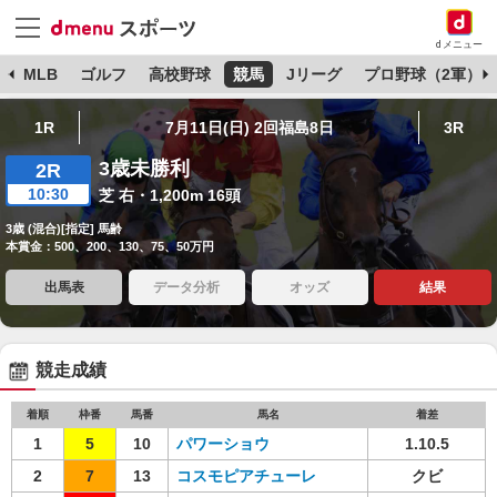
dメニュー
球
MLB
ゴルフ
高校野球
競馬
Jリーグ
プロ野球（2軍）
1R
7月11日(日) 2回福島8日
3R
3歳未勝利
2R
10:30
芝 右・1,200m 16頭
3歳 (混合)[指定] 馬齢
本賞金：500、200、130、75、50万円
出馬表
データ分析
オッズ
結果
競走成績
着順
枠番
馬番
馬名
着差
1
5
10
パワーショウ
1.10.5
2
7
13
コスモピアチューレ
クビ