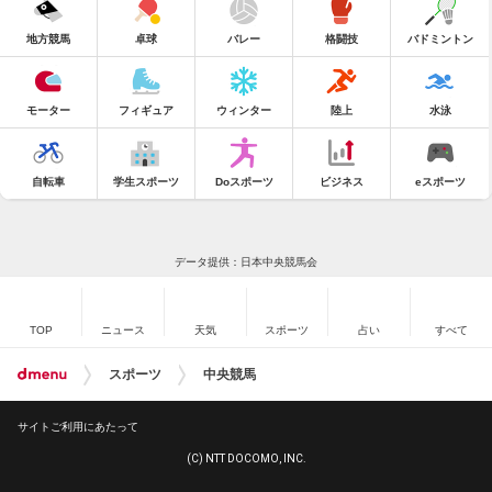
地方競馬
卓球
バレー
格闘技
バドミントン
モーター
フィギュア
ウィンター
陸上
水泳
自転車
学生スポーツ
Doスポーツ
ビジネス
eスポーツ
データ提供：日本中央競馬会
TOP
ニュース
天気
スポーツ
占い
すべて
スポーツ
中央競馬
サイトご利用にあたって
(C) NTT DOCOMO, INC.