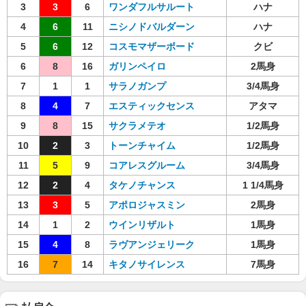
3
3
6
ワンダフルサルート
ハナ
4
6
11
ニシノドバルダーン
ハナ
5
6
12
コスモマザーボード
クビ
6
8
16
ガリンペイロ
2馬身
7
1
1
サラノガンプ
3/4馬身
8
4
7
エスティックセンス
アタマ
9
8
15
サクラメテオ
1/2馬身
10
2
3
トーンチャイム
1/2馬身
11
5
9
コアレスグルーム
3/4馬身
12
2
4
タケノチャンス
1 1/4馬身
13
3
5
アポロジャスミン
2馬身
14
1
2
ウインリザルト
1馬身
15
4
8
ラヴアンジェリーク
1馬身
16
7
14
キタノサイレンス
7馬身