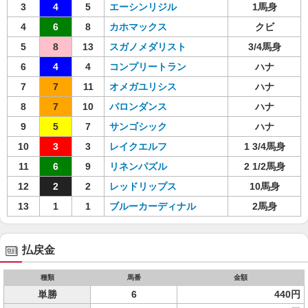
3
4
5
エーシンリジル
1馬身
4
6
8
カホマックス
クビ
5
8
13
スガノメダリスト
3/4馬身
6
4
4
コンプリートラン
ハナ
7
7
11
オメガユリシス
ハナ
8
7
10
バロンダンス
ハナ
9
5
7
サンゴシック
ハナ
10
3
3
レイクエルフ
1 3/4馬身
11
6
9
リネンパズル
2 1/2馬身
12
2
2
レッドリップス
10馬身
13
1
1
ブルーカーディナル
2馬身
払戻金
種類
馬番
金額
単勝
6
440円