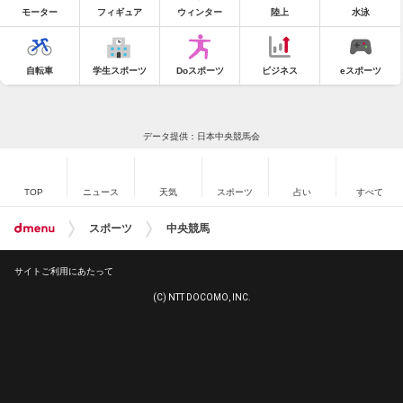
モーター
フィギュア
ウィンター
陸上
水泳
自転車
学生スポーツ
Doスポーツ
ビジネス
eスポーツ
データ提供：日本中央競馬会
TOP
ニュース
天気
スポーツ
占い
すべて
スポーツ
中央競馬
サイトご利用にあたって
(C) NTT DOCOMO, INC.