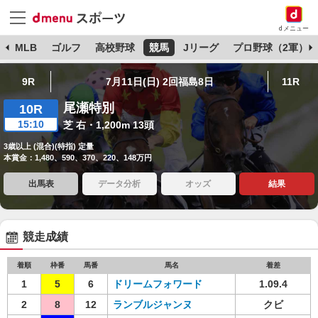
dメニュー
球
MLB
ゴルフ
高校野球
競馬
Jリーグ
プロ野球（2軍）
9R
7月11日(日) 2回福島8日
11R
尾瀬特別
10R
15:10
芝 右・1,200m 13頭
3歳以上 (混合)(特指) 定量
本賞金：1,480、590、370、220、148万円
出馬表
データ分析
オッズ
結果
競走成績
着順
枠番
馬番
馬名
着差
1
5
6
ドリームフォワード
1.09.4
2
8
12
ランブルジャンヌ
クビ