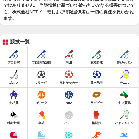
ではありません。 当該情報に基づいて被ったいかなる損害について
も、株式会社NTTドコモおよび情報提供者は一切の責任を負いかね
ます。
競技一覧
プロ野球
プロ野球(2軍)
MLB
高校野球
侍ジャパン
ゴルフ
Jリーグ
海外サッカー
日本代表
テニス
大相撲
Bリーグ
NBA
ラグビー
中央競馬
地方競馬
卓球
バレー
格闘技
バドミントン