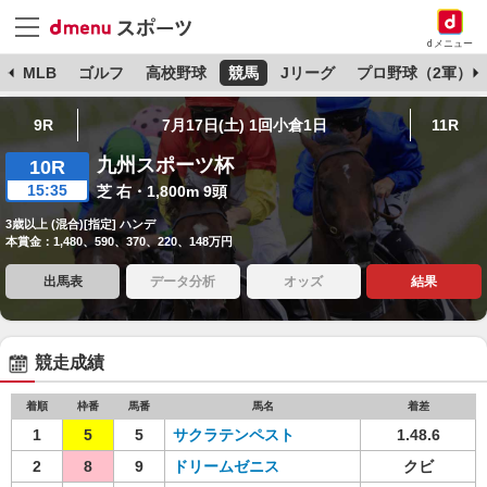
dメニュー
球
MLB
ゴルフ
高校野球
競馬
Jリーグ
プロ野球（2軍）
9R
7月17日(土) 1回小倉1日
11R
九州スポーツ杯
10R
15:35
芝 右・1,800m 9頭
3歳以上 (混合)[指定] ハンデ
本賞金：1,480、590、370、220、148万円
出馬表
データ分析
オッズ
結果
競走成績
着順
枠番
馬番
馬名
着差
1
5
5
サクラテンペスト
1.48.6
2
8
9
ドリームゼニス
クビ