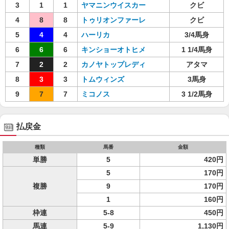
3
1
1
ヤマニンウイスカー
クビ
4
8
8
トゥリオンファーレ
クビ
5
4
4
ハーリカ
3/4馬身
6
6
6
キンショーオトヒメ
1 1/4馬身
7
2
2
カノヤトップレディ
アタマ
8
3
3
トムウィンズ
3馬身
9
7
7
ミコノス
3 1/2馬身
払戻金
種類
馬番
金額
単勝
5
420円
5
170円
複勝
9
170円
1
160円
枠連
5-8
450円
馬連
5-9
1,130円