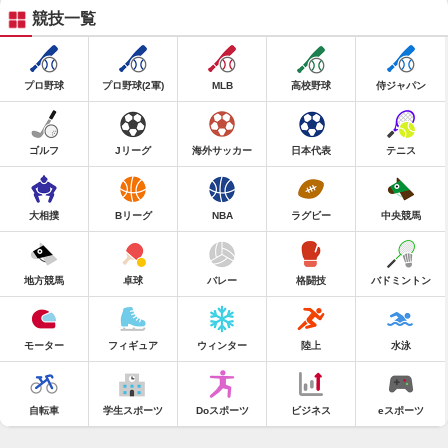
競技一覧
プロ野球
プロ野球(2軍)
MLB
高校野球
侍ジャパン
ゴルフ
Jリーグ
海外サッカー
日本代表
テニス
大相撲
Bリーグ
NBA
ラグビー
中央競馬
地方競馬
卓球
バレー
格闘技
バドミントン
モーター
フィギュア
ウィンター
陸上
水泳
自転車
学生スポーツ
Doスポーツ
ビジネス
eスポーツ