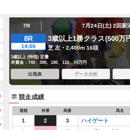
7R
7月24日(土) 2回新
8R
3歳以上1勝クラス(500万
14:00
芝 左・2,400m 16頭
3歳以上 (特指) 定量
本賞金：740、300、190、110、74万円
出馬表
データ分析
競走成績
着順
枠番
馬番
馬名
1
2
3
ハイゲート