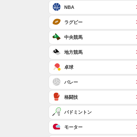
NBA
ラグビー
中央競馬
地方競馬
卓球
バレー
格闘技
バドミントン
モーター