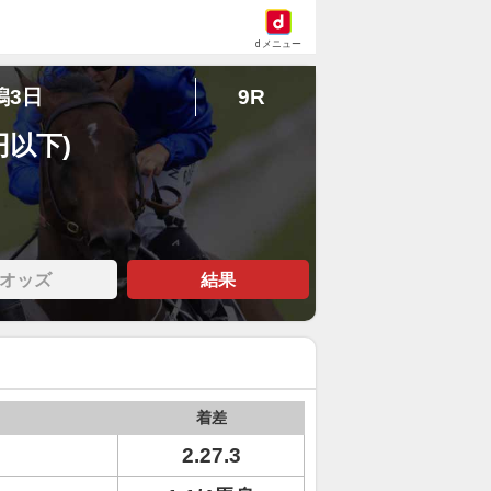
dメニュー
潟3日
9R
円以下)
オッズ
結果
着差
2.27.3