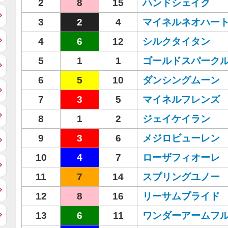
2
8
15
ハンドシェイク
3
2
4
マイネルネオハー
4
6
12
シルクタイタン
5
1
1
ゴールドスパーク
6
5
10
ダンシングムーン
7
3
5
マイネルフレンズ
8
1
2
ジェイケイラン
9
3
6
メジロビューレン
10
4
7
ローザフィオーレ
11
7
14
スプリングユノー
12
8
16
リーサムプライド
13
6
11
ワンダーアームフ