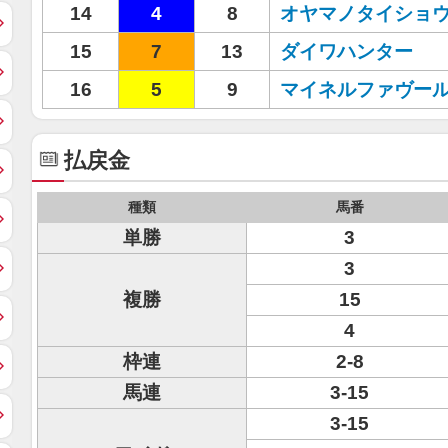
14
4
8
オヤマノタイショ
15
7
13
ダイワハンター
16
5
9
マイネルファヴー
払戻金
種類
馬番
単勝
3
3
複勝
15
4
枠連
2-8
馬連
3-15
3-15