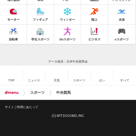
モーター
フィギュア
ウィンター
陸上
水泳
自転車
学生スポーツ
Doスポーツ
ビジネス
eスポーツ
データ提供：日本中央競馬会
TOP
ニュース
天気
スポーツ
占い
すべて
スポーツ
中央競馬
サイトご利用にあたって
(C) NTT DOCOMO, INC.