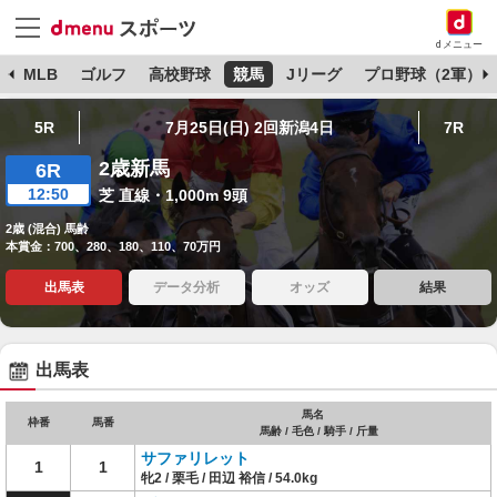
dメニュー
球
MLB
ゴルフ
高校野球
競馬
Jリーグ
プロ野球（2軍）
5R
7月25日(日) 2回新潟4日
7R
2歳新馬
6R
12:50
芝 直線・1,000m 9頭
2歳 (混合) 馬齢
本賞金：700、280、180、110、70万円
出馬表
データ分析
オッズ
結果
出馬表
馬名
枠番
馬番
馬齢 / 毛色 / 騎手 / 斤量
サファリレット
1
1
牝2 / 栗毛 / 田辺 裕信 / 54.0kg