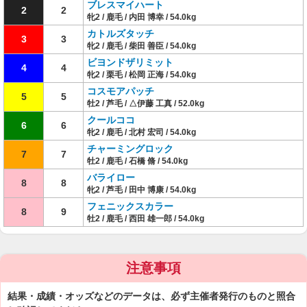
ブレスマイハート
2
2
牝2 / 鹿毛 / 内田 博幸 / 54.0kg
カトルズタッチ
3
3
牝2 / 鹿毛 / 柴田 善臣 / 54.0kg
ビヨンドザリミット
4
4
牝2 / 栗毛 / 松岡 正海 / 54.0kg
コスモアパッチ
5
5
牡2 / 芦毛 / △伊藤 工真 / 52.0kg
クールココ
6
6
牝2 / 鹿毛 / 北村 宏司 / 54.0kg
チャーミングロック
7
7
牡2 / 鹿毛 / 石橋 脩 / 54.0kg
バライロー
8
8
牝2 / 芦毛 / 田中 博康 / 54.0kg
フェニックスカラー
8
9
牡2 / 鹿毛 / 西田 雄一郎 / 54.0kg
注意事項
結果・成績・オッズなどのデータは、必ず主催者発行のものと照合