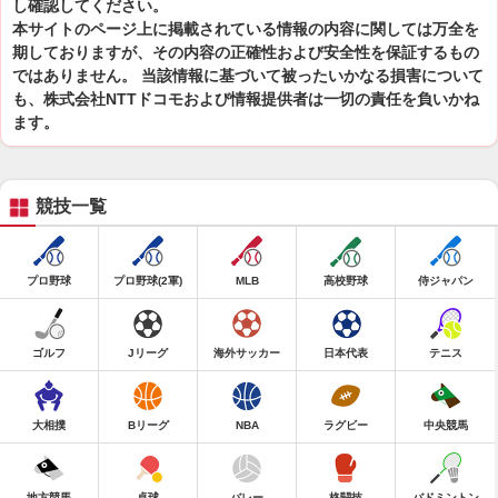
し確認してください。
本サイトのページ上に掲載されている情報の内容に関しては万全を
期しておりますが、その内容の正確性および安全性を保証するもの
ではありません。 当該情報に基づいて被ったいかなる損害について
も、株式会社NTTドコモおよび情報提供者は一切の責任を負いかね
ます。
競技一覧
プロ野球
プロ野球(2軍)
MLB
高校野球
侍ジャパン
ゴルフ
Jリーグ
海外サッカー
日本代表
テニス
大相撲
Bリーグ
NBA
ラグビー
中央競馬
地方競馬
卓球
バレー
格闘技
バドミントン