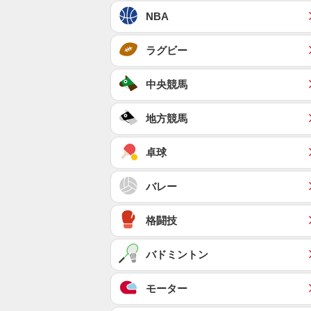
NBA
ラグビー
中央競馬
地方競馬
卓球
バレー
格闘技
バドミントン
モーター