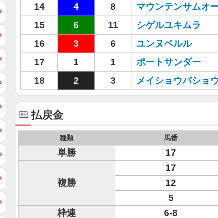
14
4
8
マウンテンサムオ
15
6
11
シゲルユキムラ
16
3
6
ユンヌペルル
17
1
1
ポートサンダー
18
2
3
メイショウバショ
払戻金
種類
馬番
単勝
17
17
複勝
12
5
枠連
6-8