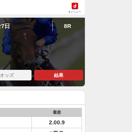
dメニュー
倉7日
8R
オッズ
結果
着差
2.00.9