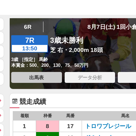
6R
8月7日(土) 1回小
7R
3歳未勝利
13:50
芝 右・2,000m 18頭
3歳 ［指定］ 馬齢
本賞金：500、200、130、75、50万円
出馬表
データ分析
競走成績
着順
枠番
馬番
馬名
1
8
17
トロワプレジール