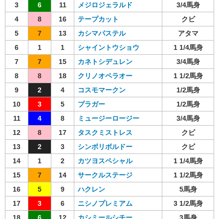
3
6
11
メジロジェラルド
3/4馬身
4
8
16
テープカット
クビ
5
7
13
カシマパステル
アタマ
6
1
1
シャイントウショウ
1 1/4馬身
7
7
15
カネトシデュレン
3/4馬身
8
8
18
クリノオペラオー
1 1/2馬身
9
2
4
コスモマークン
1/2馬身
10
3
5
プラガー
1/2馬身
11
4
8
ミュージーロージー
3/4馬身
12
8
17
タスクミストレス
クビ
13
2
3
シンボリボルドー
クビ
14
1
2
カツヨスペシャル
1 1/4馬身
15
7
14
サークルステージ
1 1/2馬身
16
5
9
ハクレン
5馬身
17
3
6
ニシノプレミアム
3 1/2馬身
18
6
12
カシミールシチー
3馬身