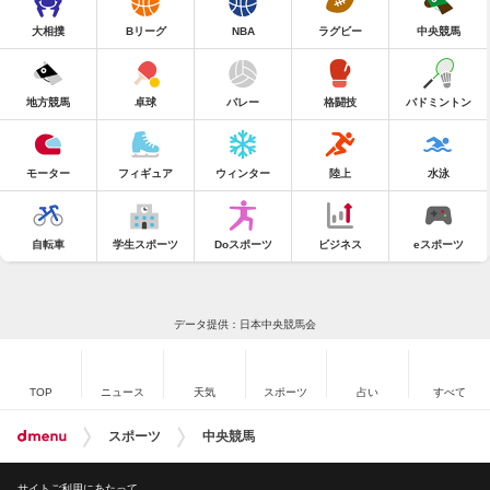
大相撲
Bリーグ
NBA
ラグビー
中央競馬
地方競馬
卓球
バレー
格闘技
バドミントン
モーター
フィギュア
ウィンター
陸上
水泳
自転車
学生スポーツ
Doスポーツ
ビジネス
eスポーツ
データ提供：日本中央競馬会
TOP
ニュース
天気
スポーツ
占い
すべて
スポーツ
中央競馬
サイトご利用にあたって