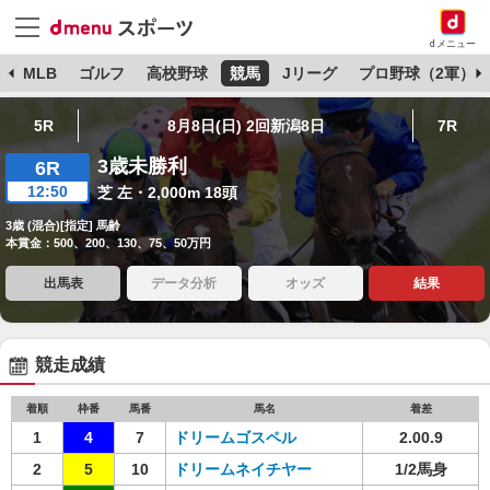
dメニュー
球
MLB
ゴルフ
高校野球
競馬
Jリーグ
プロ野球（2軍）
5R
8月8日(日) 2回新潟8日
7R
3歳未勝利
6R
12:50
芝 左・2,000m 18頭
3歳 (混合)[指定] 馬齢
本賞金：500、200、130、75、50万円
出馬表
データ分析
オッズ
結果
競走成績
着順
枠番
馬番
馬名
着差
1
4
7
ドリームゴスペル
2.00.9
2
5
10
ドリームネイチヤー
1/2馬身