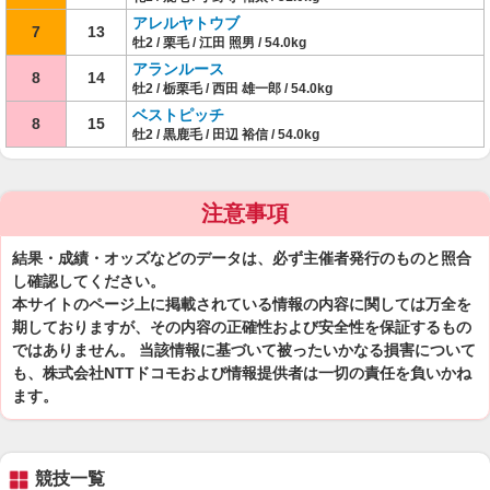
アレルヤトウブ
7
13
牡2 / 栗毛 / 江田 照男 / 54.0kg
アランルース
8
14
牡2 / 栃栗毛 / 西田 雄一郎 / 54.0kg
ベストピッチ
8
15
牡2 / 黒鹿毛 / 田辺 裕信 / 54.0kg
注意事項
結果・成績・オッズなどのデータは、必ず主催者発行のものと照合
し確認してください。
本サイトのページ上に掲載されている情報の内容に関しては万全を
期しておりますが、その内容の正確性および安全性を保証するもの
ではありません。 当該情報に基づいて被ったいかなる損害について
も、株式会社NTTドコモおよび情報提供者は一切の責任を負いかね
ます。
競技一覧