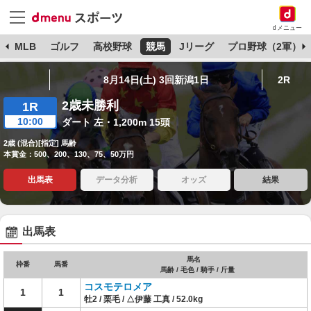
dメニュー
球
MLB
ゴルフ
高校野球
競馬
Jリーグ
プロ野球（2軍）
8月14日(土) 3回新潟1日
2R
2歳未勝利
1R
10:00
ダート 左・1,200m 15頭
2歳 (混合)[指定] 馬齢
本賞金：500、200、130、75、50万円
出馬表
データ分析
オッズ
結果
出馬表
馬名
枠番
馬番
馬齢 / 毛色 / 騎手 / 斤量
コスモテロメア
1
1
牡2 / 栗毛 / △伊藤 工真 / 52.0kg