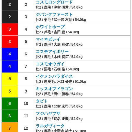
コスモロングロード
2
2
牝2 / 鹿毛 / 津村 明秀 / 54.0kg
ジパングファースト
2
3
牡2 / 栗毛 / 武士沢 友治 / 54.0kg
ホワイトホープ
3
4
牡2 / 芦毛 / 吉田 豊 / 54.0kg
マイネビレイ
3
5
牝2 / 鹿毛 / 大庭 和弥 / 54.0kg
コスモアイボリー
4
6
牝2 / 鹿毛 / 木幡 初広 / 54.0kg
コスモオウガイ
4
7
牡2 / 栗毛 / 石橋 脩 / 54.0kg
イケメンパラダイス
5
8
牡2 / 黒鹿毛 / 水口 優也 / 51.0kg
キッスオブドラゴン
5
9
牝2 / 芦毛 / 田中 勝春 / 54.0kg
タビト
6
10
牡2 / 鹿毛 / 北村 宏司 / 54.0kg
フジハヤブサ
6
11
牡2 / 鹿毛 / 蛯名 正義 / 54.0kg
ラルガヴィータ
7
12
牝2 / 鹿毛 / 小野寺 祐太 / 51.0kg