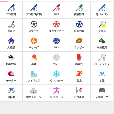
プロ野球
プロ野球(2軍)
MLB
高校野球
侍ジャパン
ゴルフ
Jリーグ
海外サッカー
日本代表
テニス
大相撲
Bリーグ
NBA
ラグビー
中央競馬
地方競馬
卓球
バレー
格闘技
バドミントン
モーター
フィギュア
ウィンター
陸上
水泳
自転車
学生スポーツ
Doスポーツ
ビジネス
eスポーツ