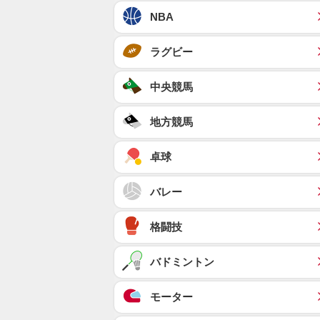
NBA
ラグビー
中央競馬
地方競馬
卓球
バレー
格闘技
バドミントン
モーター