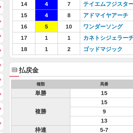
14
4
7
テイエムフジスタ
15
4
8
アドマイヤアーチ
16
5
10
ワンダーソング
17
1
1
カネトシジェラー
18
1
2
ゴッドマジック
払戻金
種類
馬番
単勝
15
15
複勝
9
13
枠連
5-7