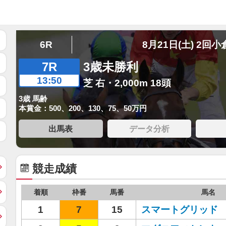
6R
8月21日(土) 2回小
7R
3歳未勝利
13:50
芝 右・2,000m 18頭
3歳 馬齢
本賞金：500、200、130、75、50万円
出馬表
データ分析
競走成績
着順
枠番
馬番
馬名
1
7
15
スマートグリッド