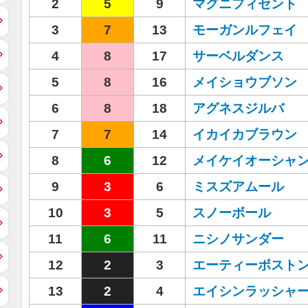
2
5
9
マグニフィセント
3
7
13
モーガンルフェイ
4
8
17
サーベルダンス
5
8
16
メイショウブソン
6
8
18
アグネスジルバ
7
7
14
イカイカブラウン
8
6
12
メイケイオーシャ
9
3
6
ミスズアムール
10
3
5
スノーボール
11
6
11
ニシノサンダー
12
2
3
エーティーボスト
13
2
4
エイシンラッシャ