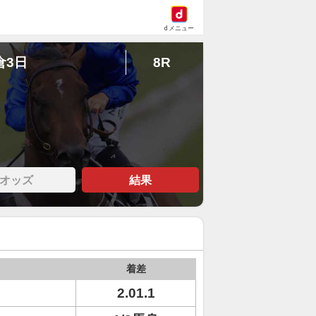
dメニュー
倉3日
8R
オッズ
結果
着差
2.01.1