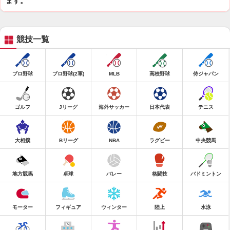
ます。
競技一覧
プロ野球
プロ野球(2軍)
MLB
高校野球
侍ジャパン
ゴルフ
Jリーグ
海外サッカー
日本代表
テニス
大相撲
Bリーグ
NBA
ラグビー
中央競馬
地方競馬
卓球
バレー
格闘技
バドミントン
モーター
フィギュア
ウィンター
陸上
水泳