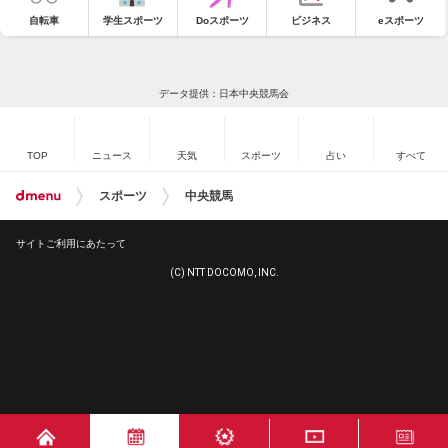
自転車
学生スポーツ
Doスポーツ
ビジネス
eスポーツ
データ提供：日本中央競馬会
TOP
ニュース
天気
スポーツ
占い
すべて
スポーツ
中央競馬
サイトご利用にあたって
(C) NTT DOCOMO, INC.