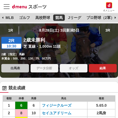
dメニュー
球
MLB
ゴルフ
高校野球
競馬
Jリーグ
プロ野球（2軍）
1R
8月28日(土) 3回新潟5日
3R
2歳未勝利
2R
10:30
芝 直線・1,000m 11頭
2歳 ［指定］ 馬齢
本賞金：500、200、130、75、50万円
出馬表
データ分析
オッズ
結果
競走成績
着順
枠番
馬番
馬名
着差
1
6
6
フィジークルーズ
5.65.0
2
8
10
セイユアドリーム
2馬身