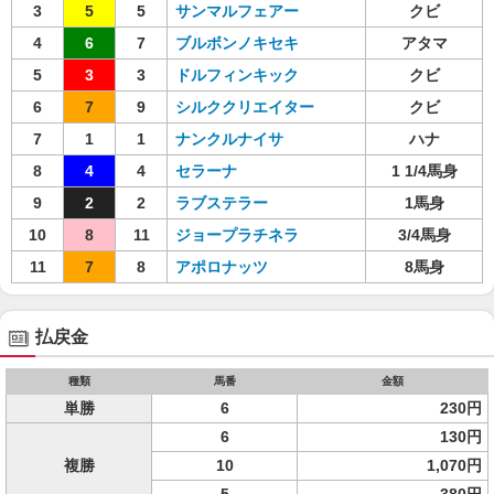
3
5
5
サンマルフェアー
クビ
4
6
7
ブルボンノキセキ
アタマ
5
3
3
ドルフィンキック
クビ
6
7
9
シルククリエイター
クビ
7
1
1
ナンクルナイサ
ハナ
8
4
4
セラーナ
1 1/4馬身
9
2
2
ラブステラー
1馬身
10
8
11
ジョープラチネラ
3/4馬身
11
7
8
アポロナッツ
8馬身
払戻金
種類
馬番
金額
単勝
6
230円
6
130円
複勝
10
1,070円