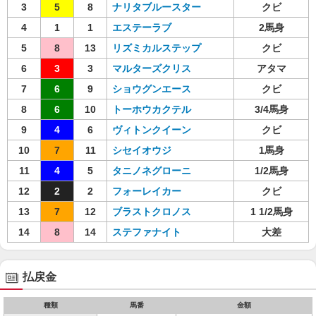
3
5
8
ナリタブルースター
クビ
4
1
1
エステーラブ
2馬身
5
8
13
リズミカルステップ
クビ
6
3
3
マルターズクリス
アタマ
7
6
9
ショウグンエース
クビ
8
6
10
トーホウカクテル
3/4馬身
9
4
6
ヴィトンクイーン
クビ
10
7
11
シセイオウジ
1馬身
11
4
5
タニノネグローニ
1/2馬身
12
2
2
フォーレイカー
クビ
13
7
12
ブラストクロノス
1 1/2馬身
14
8
14
ステファナイト
大差
払戻金
種類
馬番
金額