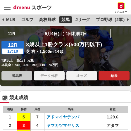
dメニュー
球
MLB
ゴルフ
高校野球
競馬
Jリーグ
プロ野球（2軍）
11R
9月4日(土) 1回札幌7日
3歳以上1勝クラス(500万円以下)
12R
17:10
芝 右・1,500m 14頭
3歳以上 ［指定］ 定量
本賞金：740、300、190、110、74万円
出馬表
データ分析
オッズ
結果
競走成績
着順
枠番
馬番
馬名
着差
1
5
7
アドマイヤテンバ
1.29.6
2
3
4
ヤマカツマヤリス
アタマ