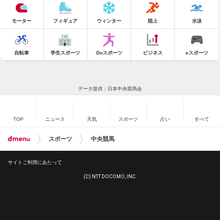
モーター
フィギュア
ウィンター
陸上
水泳
自転車
学生スポーツ
Doスポーツ
ビジネス
eスポーツ
データ提供：日本中央競馬会
TOP
ニュース
天気
スポーツ
占い
すべて
スポーツ
中央競馬
サイトご利用にあたって
(C) NTT DOCOMO, INC.