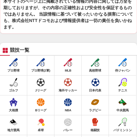
本サイトのページ上に掲載されている情報の内容に関しては万全を
期しておりますが、その内容の正確性および安全性を保証するもの
ではありません。 当該情報に基づいて被ったいかなる損害について
も、株式会社NTTドコモおよび情報提供者は一切の責任を負いかね
ます。
競技一覧
プロ野球
プロ野球(2軍)
MLB
高校野球
侍ジャパン
ゴルフ
Jリーグ
海外サッカー
日本代表
テニス
大相撲
Bリーグ
NBA
ラグビー
中央競馬
地方競馬
卓球
バレー
格闘技
バドミントン