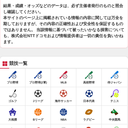
結果・成績・オッズなどのデータは、必ず主催者発行のものと照合
し確認してください。
本サイトのページ上に掲載されている情報の内容に関しては万全を
期しておりますが、その内容の正確性および安全性を保証するもの
ではありません。 当該情報に基づいて被ったいかなる損害について
も、株式会社NTTドコモおよび情報提供者は一切の責任を負いかね
ます。
競技一覧
プロ野球
プロ野球(2軍)
MLB
高校野球
侍ジャパン
ゴルフ
Jリーグ
海外サッカー
日本代表
テニス
大相撲
Bリーグ
NBA
ラグビー
中央競馬