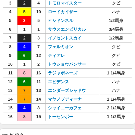
3
2
4
トモロマイスター
クビ
4
5
10
ロードカイザー
ハナ
5
3
5
ヒシドンネル
1/2馬身
6
1
1
サウスエンピリカル
3/4馬身
7
2
3
イノセントスカイ
1/2馬身
8
4
7
フェルミオン
クビ
9
6
12
ティアレ
クビ
10
1
2
トウショウパンサー
クビ
11
8
16
ラジャポネーズ
1 1/4馬身
12
6
11
エビデンス
ハナ
13
7
13
エンダーズシャドウ
ハナ
14
7
14
マヤノプディーナ
1 1/4馬身
15
4
8
シャイニーカフェ
2 1/2馬身
16
8
15
トーセンボー
1 1/2馬身