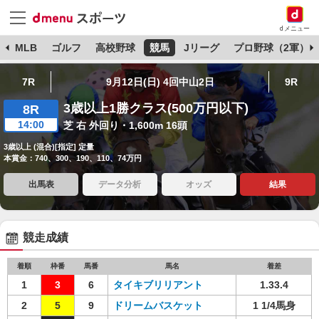
dメニュー
球
MLB
ゴルフ
高校野球
競馬
Jリーグ
プロ野球（2軍）
7R
9月12日(日) 4回中山2日
9R
3歳以上1勝クラス(500万円以下)
8R
14:00
芝 右 外回り・1,600m 16頭
3歳以上 (混合)[指定] 定量
本賞金：740、300、190、110、74万円
出馬表
データ分析
オッズ
結果
競走成績
着順
枠番
馬番
馬名
着差
1
3
6
タイキブリリアント
1.33.4
2
5
9
ドリームバスケット
1 1/4馬身