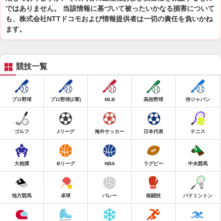
ではありません。 当該情報に基づいて被ったいかなる損害について
も、株式会社NTTドコモおよび情報提供者は一切の責任を負いかね
ます。
競技一覧
プロ野球
プロ野球(2軍)
MLB
高校野球
侍ジャパン
ゴルフ
Jリーグ
海外サッカー
日本代表
テニス
大相撲
Bリーグ
NBA
ラグビー
中央競馬
地方競馬
卓球
バレー
格闘技
バドミントン