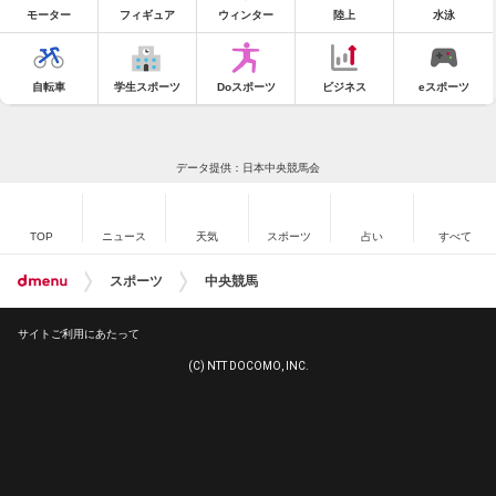
モーター
フィギュア
ウィンター
陸上
水泳
自転車
学生スポーツ
Doスポーツ
ビジネス
eスポーツ
データ提供：日本中央競馬会
TOP
ニュース
天気
スポーツ
占い
すべて
スポーツ
中央競馬
サイトご利用にあたって
(C) NTT DOCOMO, INC.