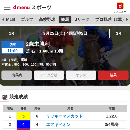
dメニュー
球
MLB
ゴルフ
高校野球
競馬
Jリーグ
プロ野球（2軍）
1R
9月25日(土) 4回阪神5日
3R
2歳未勝利
2R
11:00
芝 右・1,400m 13頭
2歳 ［指定］ 馬齢
本賞金：500、200、130、75、50万円
出馬表
データ分析
オッズ
結果
競走成績
着順
枠番
馬番
馬名
着差
1
5
6
ミッキーマスカット
1.22.8
2
4
4
エアギベオン
3/4馬身