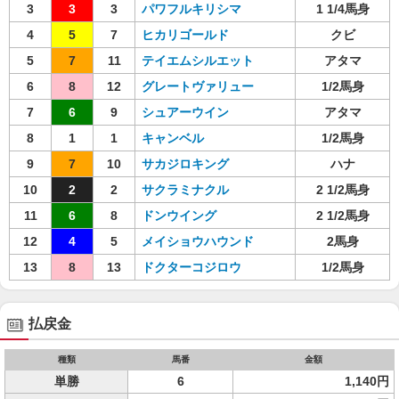
3
3
3
パワフルキリシマ
1 1/4馬身
4
5
7
ヒカリゴールド
クビ
5
7
11
テイエムシルエット
アタマ
6
8
12
グレートヴァリュー
1/2馬身
7
6
9
シュアーウイン
アタマ
8
1
1
キャンベル
1/2馬身
9
7
10
サカジロキング
ハナ
10
2
2
サクラミナクル
2 1/2馬身
11
6
8
ドンウイング
2 1/2馬身
12
4
5
メイショウハウンド
2馬身
13
8
13
ドクターコジロウ
1/2馬身
払戻金
種類
馬番
金額
単勝
6
1,140円