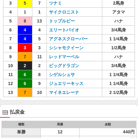
3
5
7
ツナミ
2馬身
4
1
1
サイクロニスト
アタマ
5
8
13
トップルビー
ハナ
6
4
4
エリートバイオ
3/4馬身
7
4
5
アグネスクローバー
1 1/4馬身
8
3
3
シシャモクイーン
1/2馬身
9
7
11
レッドマーベル
ハナ
10
2
2
ビッグドラゴン
3/4馬身
11
6
8
シゲルシュサ
1 1/4馬身
12
6
9
ジュエリーキッス
1 1/4馬身
13
7
10
マイネエレーナ
2 1/2馬身
払戻金
種類
馬番
金額
単勝
12
440円