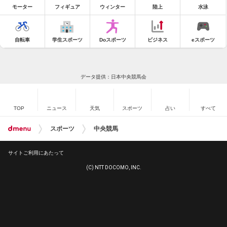
モーター
フィギュア
ウィンター
陸上
水泳
自転車
学生スポーツ
Doスポーツ
ビジネス
eスポーツ
データ提供：日本中央競馬会
TOP
ニュース
天気
スポーツ
占い
すべて
スポーツ
中央競馬
サイトご利用にあたって
(C) NTT DOCOMO, INC.