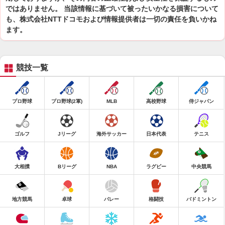
ではありません。 当該情報に基づいて被ったいかなる損害について
も、株式会社NTTドコモおよび情報提供者は一切の責任を負いかね
ます。
競技一覧
プロ野球
プロ野球(2軍)
MLB
高校野球
侍ジャパン
ゴルフ
Jリーグ
海外サッカー
日本代表
テニス
大相撲
Bリーグ
NBA
ラグビー
中央競馬
地方競馬
卓球
バレー
格闘技
バドミントン