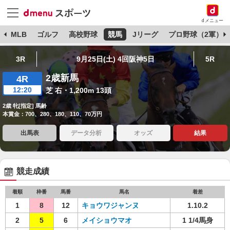
dメニュー
球
MLB
ゴルフ
高校野球
競馬
Jリーグ
プロ野球（2軍）
3R
9月25日(土) 4回阪神5日
5R
2歳新馬
4R
12:20
芝 右・1,200m 13頭
2歳 牝[指定] 馬齢
本賞金：700、280、180、110、70万円
出馬表
データ分析
オッズ
結果
競走成績
着順
枠番
馬番
馬名
着差
1
8
12
キョウワジャンヌ
1.10.2
2
5
6
メイショウマオ
1 1/4馬身