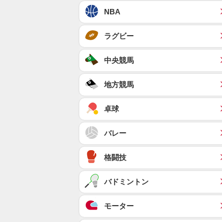
NBA
ラグビー
中央競馬
地方競馬
卓球
バレー
格闘技
バドミントン
モーター