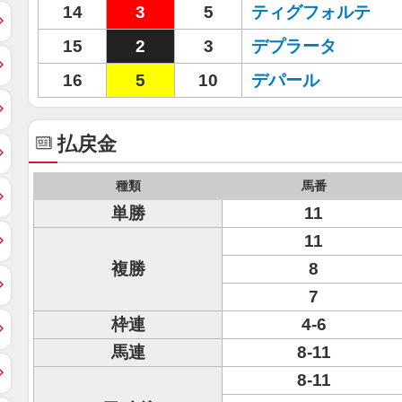
14
3
5
ティグフォルテ
15
2
3
デプラータ
16
5
10
デパール
払戻金
種類
馬番
単勝
11
11
複勝
8
7
枠連
4-6
馬連
8-11
8-11