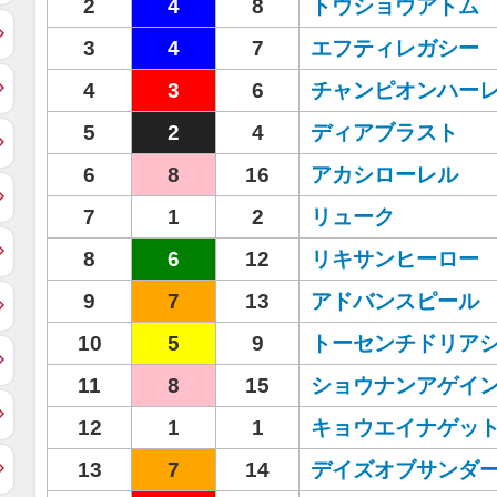
2
4
8
トウショウアトム
3
4
7
エフティレガシー
4
3
6
チャンピオンハー
5
2
4
ディアブラスト
6
8
16
アカシローレル
7
1
2
リューク
8
6
12
リキサンヒーロー
9
7
13
アドバンスピール
10
5
9
トーセンチドリア
11
8
15
ショウナンアゲイ
12
1
1
キョウエイナゲッ
13
7
14
デイズオブサンダ