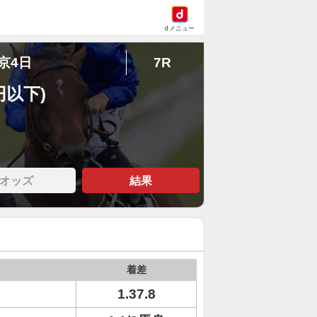
dメニュー
東京4日
7R
円以下)
オッズ
結果
着差
1.37.8