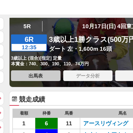
5R
10月17日(日) 4回
6R
3歳以上1勝クラス(500万
12:35
ダート 左・1,600m 16頭
3歳以上 (混合)[指定] 定量
本賞金：740、300、190、110、74万円
出馬表
データ分析
競走成績
着順
枠番
馬番
馬名
1
6
11
アースリヴィング