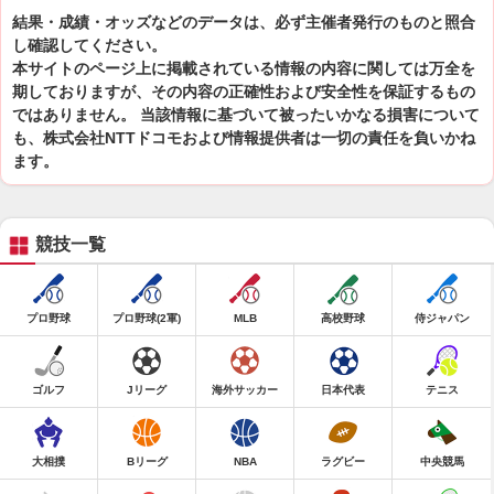
結果・成績・オッズなどのデータは、必ず主催者発行のものと照合
し確認してください。
本サイトのページ上に掲載されている情報の内容に関しては万全を
期しておりますが、その内容の正確性および安全性を保証するもの
ではありません。 当該情報に基づいて被ったいかなる損害について
も、株式会社NTTドコモおよび情報提供者は一切の責任を負いかね
ます。
競技一覧
プロ野球
プロ野球(2軍)
MLB
高校野球
侍ジャパン
ゴルフ
Jリーグ
海外サッカー
日本代表
テニス
大相撲
Bリーグ
NBA
ラグビー
中央競馬