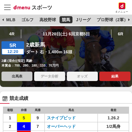
dメニュー
球
MLB
ゴルフ
高校野球
競馬
Jリーグ
プロ野球（2軍）
4R
11月20日(土) 6回京都5日
6R
2歳新馬
5R
12:20
ダート 右・1,400m 16頭
2歳 (混合)[指定] 馬齢
本賞金：700、280、180、110、70万円
出馬表
データ分析
オッズ
結果
競走成績
着順
枠番
馬番
馬名
着差
1
5
9
スナイプビッド
1.26.2
2
4
7
オーバーヘッド
1/2馬身