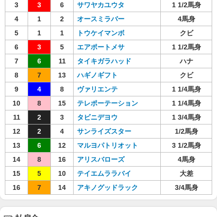
3
3
6
サワヤカユウタ
1 1/2馬身
4
1
2
オースミラバー
4馬身
5
1
1
トウケイマンボ
クビ
6
3
5
エアポートメサ
1 1/2馬身
7
6
11
タイキガラハッド
ハナ
8
7
13
ハギノギフト
クビ
9
4
8
ヴァリエンテ
1 1/4馬身
10
8
15
テレポーテーション
1 1/4馬身
11
2
3
タビニデヨウ
1 3/4馬身
12
2
4
サンライズスター
1/2馬身
13
6
12
マルヨパトリオット
3 1/2馬身
14
8
16
アリスバローズ
4馬身
15
5
10
テイエムララバイ
大差
16
7
14
アキノグッドラック
3/4馬身