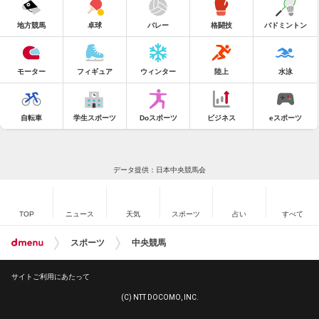
地方競馬
卓球
バレー
格闘技
バドミントン
モーター
フィギュア
ウィンター
陸上
水泳
自転車
学生スポーツ
Doスポーツ
ビジネス
eスポーツ
データ提供：日本中央競馬会
TOP
ニュース
天気
スポーツ
占い
すべて
スポーツ
中央競馬
サイトご利用にあたって
(C) NTT DOCOMO, INC.