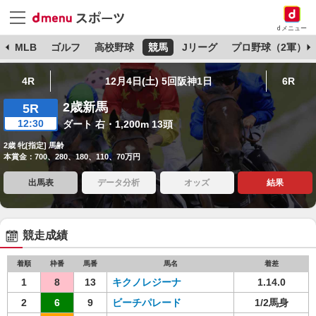
dメニュー
球
MLB
ゴルフ
高校野球
競馬
Jリーグ
プロ野球（2軍）
4R
12月4日(土) 5回阪神1日
6R
2歳新馬
5R
12:30
ダート 右・1,200m 13頭
2歳 牝[指定] 馬齢
本賞金：700、280、180、110、70万円
出馬表
データ分析
オッズ
結果
競走成績
着順
枠番
馬番
馬名
着差
1
8
13
キクノレジーナ
1.14.0
2
6
9
ビーチパレード
1/2馬身