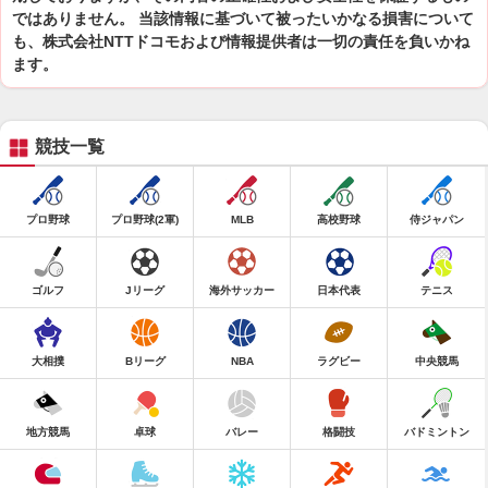
ではありません。 当該情報に基づいて被ったいかなる損害について
も、株式会社NTTドコモおよび情報提供者は一切の責任を負いかね
ます。
競技一覧
プロ野球
プロ野球(2軍)
MLB
高校野球
侍ジャパン
ゴルフ
Jリーグ
海外サッカー
日本代表
テニス
大相撲
Bリーグ
NBA
ラグビー
中央競馬
地方競馬
卓球
バレー
格闘技
バドミントン