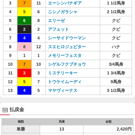
3
7
11
エーシンパナギア
1 1/2馬身
4
5
6
ニシノガラシャ
2 1/2馬身
5
6
8
エリーゼ
クビ
6
2
2
アフェット
クビ
7
4
4
シーサイドウーマン
クビ
8
8
12
スエヒロジュピター
ハナ
9
1
1
メモリーフェスタ
クビ
10
7
10
シゲルフクブチョウ
3/4馬身
11
3
3
ミステリーキー
1 3/4馬身
12
5
7
トウケイムーディ
9馬身
13
4
5
マヤヴィーナス
3 1/2馬身
払戻金
種類
馬番
金額
単勝
13
2,420円