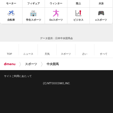
モーター
フィギュア
ウィンター
陸上
水泳
自転車
学生スポーツ
Doスポーツ
ビジネス
eスポーツ
データ提供：日本中央競馬会
TOP
ニュース
天気
スポーツ
占い
すべて
スポーツ
中央競馬
サイトご利用にあたって
(C) NTT DOCOMO, INC.