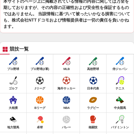
本サイトのページ上に掲載されている情報の内容に関しては万全を
期しておりますが、その内容の正確性および安全性を保証するもの
ではありません。 当該情報に基づいて被ったいかなる損害について
も、株式会社NTTドコモおよび情報提供者は一切の責任を負いかね
ます。
競技一覧
プロ野球
プロ野球(2軍)
MLB
高校野球
侍ジャパン
ゴルフ
Jリーグ
海外サッカー
日本代表
テニス
大相撲
Bリーグ
NBA
ラグビー
中央競馬
地方競馬
卓球
バレー
格闘技
バドミントン