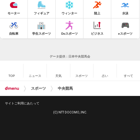
モーター
フィギュア
ウィンター
陸上
水泳
自転車
学生スポーツ
Doスポーツ
ビジネス
eスポーツ
データ提供：日本中央競馬会
TOP
ニュース
天気
スポーツ
占い
すべて
スポーツ
中央競馬
サイトご利用にあたって
(C) NTT DOCOMO, INC.