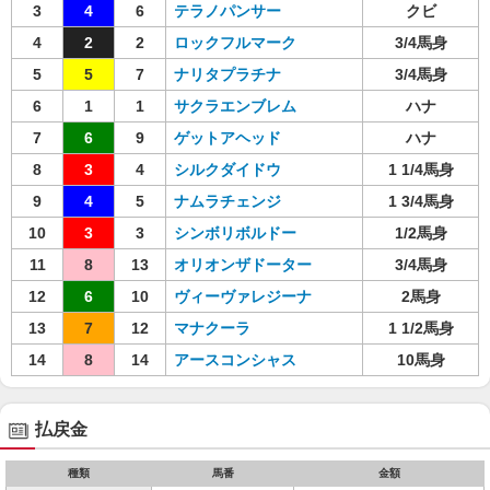
3
4
6
テラノパンサー
クビ
4
2
2
ロックフルマーク
3/4馬身
5
5
7
ナリタプラチナ
3/4馬身
6
1
1
サクラエンブレム
ハナ
7
6
9
ゲットアヘッド
ハナ
8
3
4
シルクダイドウ
1 1/4馬身
9
4
5
ナムラチェンジ
1 3/4馬身
10
3
3
シンボリボルドー
1/2馬身
11
8
13
オリオンザドーター
3/4馬身
12
6
10
ヴィーヴァレジーナ
2馬身
13
7
12
マナクーラ
1 1/2馬身
14
8
14
アースコンシャス
10馬身
払戻金
種類
馬番
金額