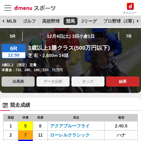
dメニュー
球
MLB
ゴルフ
高校野球
競馬
Jリーグ
プロ野球（2軍）
5R
12月4日(土) 3回小倉1日
7R
3歳以上1勝クラス(500万円以下)
6R
12:50
芝 右・2,600m 14頭
3歳以上 ［指定］ 定量
本賞金：710、280、180、110、71万円
出馬表
データ分析
オッズ
結果
競走成績
着順
枠番
馬番
馬名
着差
1
5
8
アクアブルーフライ
2.40.5
2
7
11
ローレルクラシック
ハナ