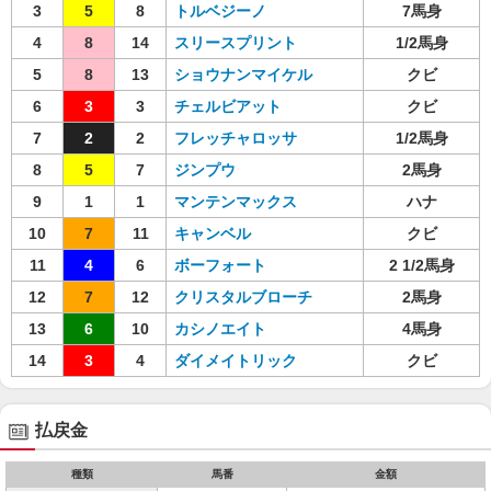
3
5
8
トルベジーノ
7馬身
4
8
14
スリースプリント
1/2馬身
5
8
13
ショウナンマイケル
クビ
6
3
3
チェルビアット
クビ
7
2
2
フレッチャロッサ
1/2馬身
8
5
7
ジンプウ
2馬身
9
1
1
マンテンマックス
ハナ
10
7
11
キャンベル
クビ
11
4
6
ボーフォート
2 1/2馬身
12
7
12
クリスタルブローチ
2馬身
13
6
10
カシノエイト
4馬身
14
3
4
ダイメイトリック
クビ
払戻金
種類
馬番
金額