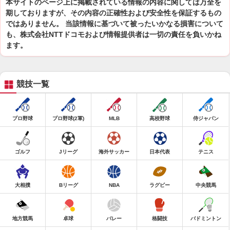
本サイトのページ上に掲載されている情報の内容に関しては万全を
期しておりますが、その内容の正確性および安全性を保証するもの
ではありません。 当該情報に基づいて被ったいかなる損害について
も、株式会社NTTドコモおよび情報提供者は一切の責任を負いかね
ます。
競技一覧
プロ野球
プロ野球(2軍)
MLB
高校野球
侍ジャパン
ゴルフ
Jリーグ
海外サッカー
日本代表
テニス
大相撲
Bリーグ
NBA
ラグビー
中央競馬
地方競馬
卓球
バレー
格闘技
バドミントン