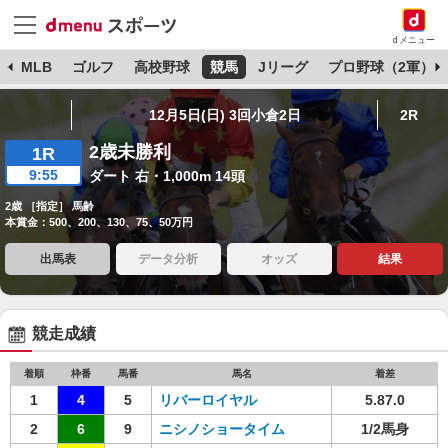
dメニュー
球
MLB
ゴルフ
高校野球
競馬
Jリーグ
プロ野球（2軍）
12月5日(日) 3回小倉2日
2R
2歳未勝利
1R
9:55
ダート 右・1,000m 14頭
2歳 ［指定］ 馬齢
本賞金：500、200、130、75、50万円
出馬表
データ分析
オッズ
結果
競走成績
着順
枠番
馬番
馬名
着差
1
4
5
リバーロイヤル
5.87.0
2
6
9
ニシノショータイム
1/2馬身