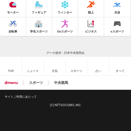
モーター
フィギュア
ウィンター
陸上
水泳
自転車
学生スポーツ
Doスポーツ
ビジネス
eスポーツ
データ提供：日本中央競馬会
TOP
ニュース
天気
スポーツ
占い
すべて
スポーツ
中央競馬
サイトご利用にあたって
(C) NTT DOCOMO, INC.