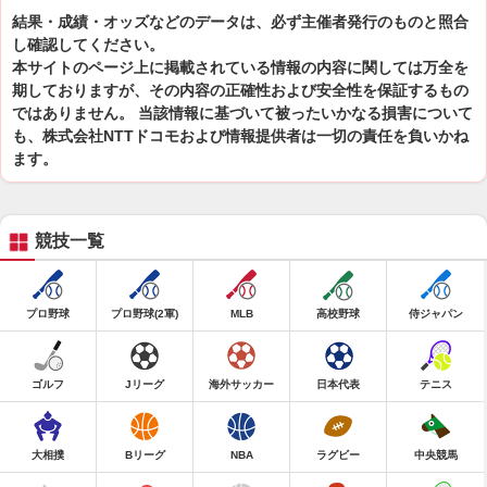
結果・成績・オッズなどのデータは、必ず主催者発行のものと照合
し確認してください。
本サイトのページ上に掲載されている情報の内容に関しては万全を
期しておりますが、その内容の正確性および安全性を保証するもの
ではありません。 当該情報に基づいて被ったいかなる損害について
も、株式会社NTTドコモおよび情報提供者は一切の責任を負いかね
ます。
競技一覧
プロ野球
プロ野球(2軍)
MLB
高校野球
侍ジャパン
ゴルフ
Jリーグ
海外サッカー
日本代表
テニス
大相撲
Bリーグ
NBA
ラグビー
中央競馬