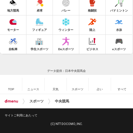
地方競馬
卓球
バレー
格闘技
バドミントン
モーター
フィギュア
ウィンター
陸上
水泳
自転車
学生スポーツ
Doスポーツ
ビジネス
eスポーツ
データ提供：日本中央競馬会
TOP
ニュース
天気
スポーツ
占い
すべて
スポーツ
中央競馬
サイトご利用にあたって
(C) NTT DOCOMO, INC.