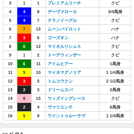
3
1
1
プレミアムリーチ
クビ
4
4
8
デーヴァローカ
3/4馬身
5
4
7
テラノイーグル
クビ
6
7
13
ムーンパイロット
ハナ
7
3
6
ゴーズオン
ハナ
8
6
12
マイネルリシェス
クビ
9
1
2
トーアウィンザー
クビ
10
6
11
アイムヒアー
1馬身
11
5
10
マイネマグノリア
1 1/4馬身
12
3
5
トムコウクン
2 1/2馬身
13
2
3
ドリームスパ
2馬身
14
8
15
ウィズイングレース
クビ
15
2
4
ヴァリエンテ
6馬身
16
5
9
ウイントゥルーラヴ
1 1/4馬身