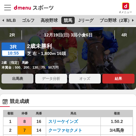
dメニュー
球
MLB
ゴルフ
高校野球
競馬
Jリーグ
プロ野球（2軍）
2R
12月19日(日) 3回小倉6日
4R
2歳未勝利
3R
10:55
芝 右・1,800m 16頭
2歳 ［指定］ 馬齢
本賞金：500、200、130、75、50万円
出馬表
データ分析
オッズ
結果
競走成績
着順
枠番
馬番
馬名
着差
1
8
16
スリーケインズ
1.50.2
2
7
14
クーファセクメト
3/4馬身