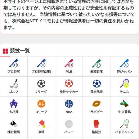
本サイトのページ上に掲載されている情報の内容に関しては万全を
期しておりますが、その内容の正確性および安全性を保証するもの
ではありません。 当該情報に基づいて被ったいかなる損害について
も、株式会社NTTドコモおよび情報提供者は一切の責任を負いかね
ます。
競技一覧
プロ野球
プロ野球(2軍)
MLB
高校野球
侍ジャパン
ゴルフ
Jリーグ
海外サッカー
日本代表
テニス
大相撲
Bリーグ
NBA
ラグビー
中央競馬
地方競馬
卓球
バレー
格闘技
バドミントン