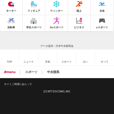
モーター
フィギュア
ウィンター
陸上
水泳
自転車
学生スポーツ
Doスポーツ
ビジネス
eスポーツ
データ提供：日本中央競馬会
TOP
ニュース
天気
スポーツ
占い
すべて
スポーツ
中央競馬
サイトご利用にあたって
(C) NTT DOCOMO, INC.