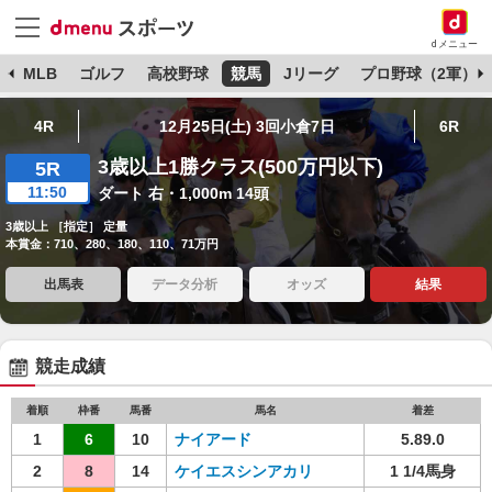
dメニュー
球
MLB
ゴルフ
高校野球
競馬
Jリーグ
プロ野球（2軍）
4R
12月25日(土) 3回小倉7日
6R
3歳以上1勝クラス(500万円以下)
5R
11:50
ダート 右・1,000m 14頭
3歳以上 ［指定］ 定量
本賞金：710、280、180、110、71万円
出馬表
データ分析
オッズ
結果
競走成績
着順
枠番
馬番
馬名
着差
1
6
10
ナイアード
5.89.0
2
8
14
ケイエスシンアカリ
1 1/4馬身