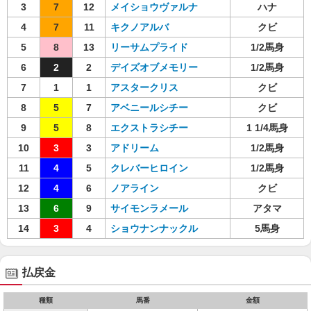
3
7
12
メイショウヴァルナ
ハナ
4
7
11
キクノアルバ
クビ
5
8
13
リーサムプライド
1/2馬身
6
2
2
デイズオブメモリー
1/2馬身
7
1
1
アスタークリス
クビ
8
5
7
アベニールシチー
クビ
9
5
8
エクストラシチー
1 1/4馬身
10
3
3
アドリーム
1/2馬身
11
4
5
クレバーヒロイン
1/2馬身
12
4
6
ノアライン
クビ
13
6
9
サイモンラメール
アタマ
14
3
4
ショウナンナックル
5馬身
払戻金
種類
馬番
金額