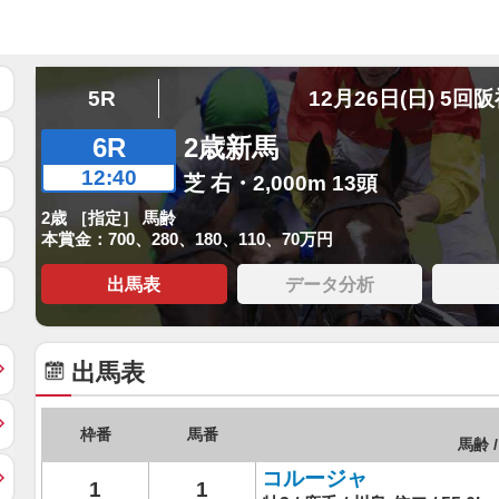
5R
12月26日(日) 5回
6R
2歳新馬
12:40
芝 右・2,000m 13頭
2歳 ［指定］ 馬齢
本賞金：700、280、180、110、70万円
出馬表
データ分析
出馬表
枠番
馬番
馬齢 /
コルージャ
1
1