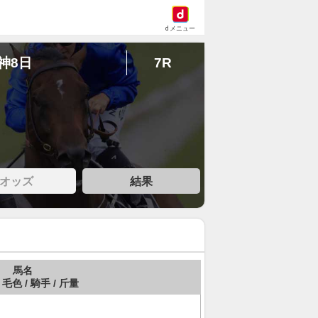
dメニュー
阪神8日
7R
オッズ
結果
馬名
 毛色 / 騎手 / 斤量