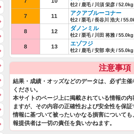
7
10
牡2 / 鹿毛 / 川須 栄彦 / 52.0kg
アクアブルーコナー
7
11
牡2 / 栗毛 / 長谷川 浩大 / 55.0
ダノンミル
8
12
牡2 / 栗毛 / 川田 将雅 / 55.0kg
エゾフジ
8
13
牡2 / 鹿毛 / 安部 幸夫 / 55.0kg
注意事項
結果・成績・オッズなどのデータは、必ず主催
ください。
本サイトのページ上に掲載されている情報の内
ますが、その内容の正確性および安全性を保証
情報に基づいて被ったいかなる損害についても
報提供者は一切の責任を負いかねます。