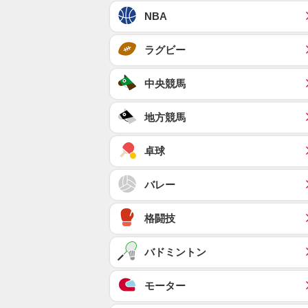
NBA
ラグビー
中央競馬
地方競馬
卓球
バレー
格闘技
バドミントン
モーター