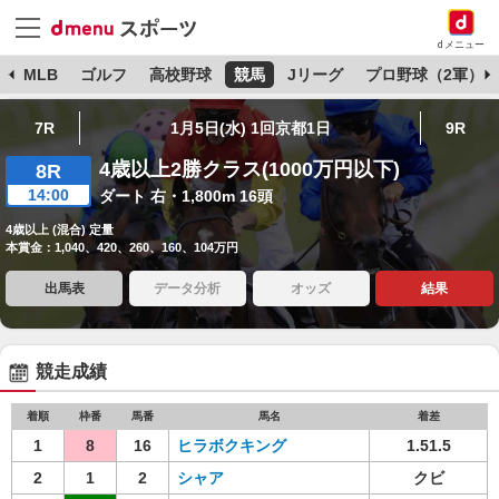
dメニュー
球
MLB
ゴルフ
高校野球
競馬
Jリーグ
プロ野球（2軍）
7R
1月5日(水) 1回京都1日
9R
4歳以上2勝クラス(1000万円以下)
8R
14:00
ダート 右・1,800m 16頭
4歳以上 (混合) 定量
本賞金：1,040、420、260、160、104万円
出馬表
データ分析
オッズ
結果
競走成績
着順
枠番
馬番
馬名
着差
1
8
16
ヒラボクキング
1.51.5
2
1
2
シャア
クビ