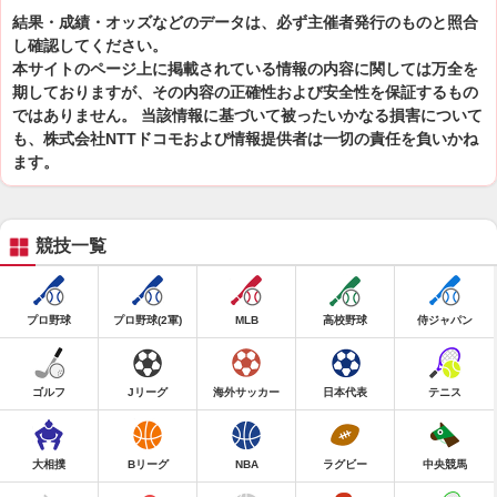
結果・成績・オッズなどのデータは、必ず主催者発行のものと照合
し確認してください。
本サイトのページ上に掲載されている情報の内容に関しては万全を
期しておりますが、その内容の正確性および安全性を保証するもの
ではありません。 当該情報に基づいて被ったいかなる損害について
も、株式会社NTTドコモおよび情報提供者は一切の責任を負いかね
ます。
競技一覧
プロ野球
プロ野球(2軍)
MLB
高校野球
侍ジャパン
ゴルフ
Jリーグ
海外サッカー
日本代表
テニス
大相撲
Bリーグ
NBA
ラグビー
中央競馬