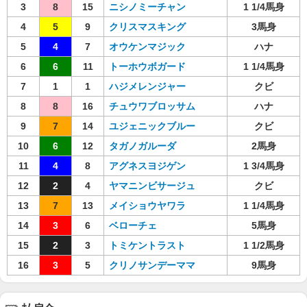
3
8
15
ニシノミーチャン
1 1/4馬身
4
5
9
クリスマスキング
3馬身
5
4
7
オウケンマジック
ハナ
6
6
11
トーホウボガード
1 1/4馬身
7
1
1
ハジメレンジャー
クビ
8
8
16
チュウワブロッサム
ハナ
9
7
14
ユジェニックブルー
クビ
10
6
12
タガノガルーダ
2馬身
11
4
8
アグネスヨジゲン
1 3/4馬身
12
2
4
ヤマニンビサージュ
クビ
13
7
13
メイショウヤワラ
1 1/4馬身
14
3
6
ベローチェ
5馬身
15
2
3
トミケントラスト
1 1/2馬身
16
3
5
クリノサンデーママ
9馬身