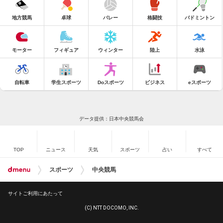
地方競馬
卓球
バレー
格闘技
バドミントン
モーター
フィギュア
ウィンター
陸上
水泳
自転車
学生スポーツ
Doスポーツ
ビジネス
eスポーツ
データ提供：日本中央競馬会
TOP
ニュース
天気
スポーツ
占い
すべて
スポーツ
中央競馬
サイトご利用にあたって
(C) NTT DOCOMO, INC.