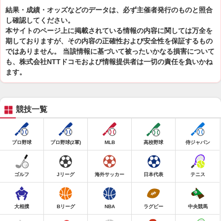
結果・成績・オッズなどのデータは、必ず主催者発行のものと照合
し確認してください。
本サイトのページ上に掲載されている情報の内容に関しては万全を
期しておりますが、その内容の正確性および安全性を保証するもの
ではありません。 当該情報に基づいて被ったいかなる損害について
も、株式会社NTTドコモおよび情報提供者は一切の責任を負いかね
ます。
競技一覧
プロ野球
プロ野球(2軍)
MLB
高校野球
侍ジャパン
ゴルフ
Jリーグ
海外サッカー
日本代表
テニス
大相撲
Bリーグ
NBA
ラグビー
中央競馬