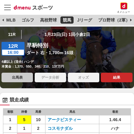
dメニュー
球
MLB
ゴルフ
高校野球
競馬
Jリーグ
プロ野球（2軍）
11R
1月23日(日) 1回小倉2日
早鞆特別
12R
16:00
ダート 右・1,700m 16頭
4歳以上 (混合) ハンデ
本賞金：1,370、550、340、210、137万円
出馬表
データ分析
オッズ
結果
競走成績
着順
枠番
馬番
馬名
着差
1
5
10
アークビスティー
1.46.4
2
1
2
コスモナダル
ハナ