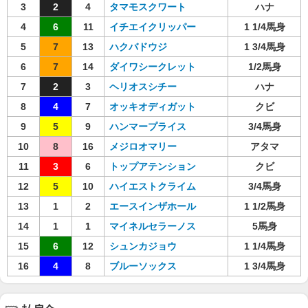
3
2
4
タマモスクワート
ハナ
4
6
11
イチエイクリッパー
1 1/4馬身
5
7
13
ハクバドウジ
1 3/4馬身
6
7
14
ダイワシークレット
1/2馬身
7
2
3
ヘリオスシチー
ハナ
8
4
7
オッキオディガット
クビ
9
5
9
ハンマープライス
3/4馬身
10
8
16
メジロオマリー
アタマ
11
3
6
トップアテンション
クビ
12
5
10
ハイエストクライム
3/4馬身
13
1
2
エースインザホール
1 1/2馬身
14
1
1
マイネルセラーノス
5馬身
15
6
12
シュンカジョウ
1 1/4馬身
16
4
8
ブルーソックス
1 3/4馬身