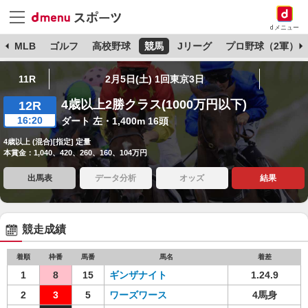
dメニュー
球
MLB
ゴルフ
高校野球
競馬
Jリーグ
プロ野球（2軍）
11R
2月5日(土) 1回東京3日
4歳以上2勝クラス(1000万円以下)
12R
16:20
ダート 左・1,400m 16頭
4歳以上 (混合)[指定] 定量
本賞金：1,040、420、260、160、104万円
出馬表
データ分析
オッズ
結果
競走成績
着順
枠番
馬番
馬名
着差
1
8
15
ギンザナイト
1.24.9
2
3
5
ワーズワース
4馬身