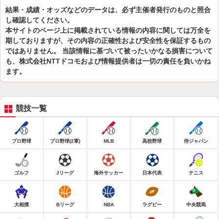
結果・成績・オッズなどのデータは、必ず主催者発行のものと照合
し確認してください。
本サイトのページ上に掲載されている情報の内容に関しては万全を
期しておりますが、その内容の正確性および安全性を保証するもの
ではありません。 当該情報に基づいて被ったいかなる損害について
も、株式会社NTTドコモおよび情報提供者は一切の責任を負いかね
ます。
競技一覧
プロ野球
プロ野球(2軍)
MLB
高校野球
侍ジャパン
ゴルフ
Jリーグ
海外サッカー
日本代表
テニス
大相撲
Bリーグ
NBA
ラグビー
中央競馬