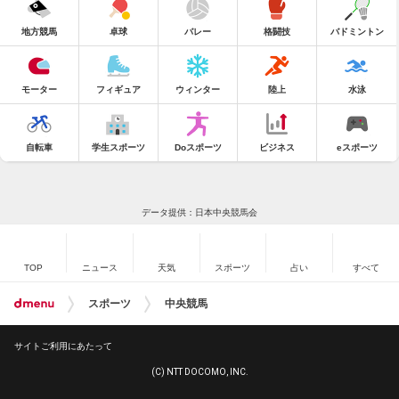
地方競馬
卓球
バレー
格闘技
バドミントン
モーター
フィギュア
ウィンター
陸上
水泳
自転車
学生スポーツ
Doスポーツ
ビジネス
eスポーツ
データ提供：日本中央競馬会
TOP
ニュース
天気
スポーツ
占い
すべて
スポーツ
中央競馬
サイトご利用にあたって
(C) NTT DOCOMO, INC.