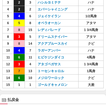
3
2
3
ハシルヨミテテ
ハナ
4
2
2
エバーシャイニング
ハナ
5
4
6
ジェイケイラン
1/2馬身
6
5
8
オペラオーカン
アタマ
7
8
15
レディパレード
1 3/4馬身
8
3
5
ドリームスナイパー
アタマ
9
8
14
アクアブルースカイ
クビ
10
4
7
ラガーアンバー
ハナ
11
6
11
ヒビケジンダイコ
4馬身
12
3
4
アタゴペガサス
1 3/4馬身
13
7
13
トーセンキャロル
1馬身
14
6
10
メジロワーロック
クビ
15
1
1
ゴールドキャメロン
大差
払戻金