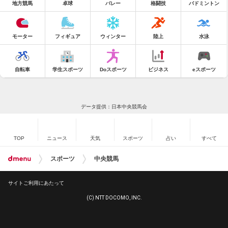
地方競馬
卓球
バレー
格闘技
バドミントン
モーター
フィギュア
ウィンター
陸上
水泳
自転車
学生スポーツ
Doスポーツ
ビジネス
eスポーツ
データ提供：日本中央競馬会
TOP
ニュース
天気
スポーツ
占い
すべて
スポーツ
中央競馬
サイトご利用にあたって
(C) NTT DOCOMO, INC.