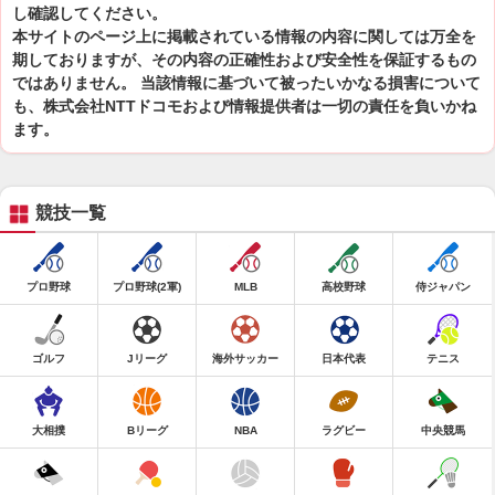
し確認してください。
本サイトのページ上に掲載されている情報の内容に関しては万全を
期しておりますが、その内容の正確性および安全性を保証するもの
ではありません。 当該情報に基づいて被ったいかなる損害について
も、株式会社NTTドコモおよび情報提供者は一切の責任を負いかね
ます。
競技一覧
プロ野球
プロ野球(2軍)
MLB
高校野球
侍ジャパン
ゴルフ
Jリーグ
海外サッカー
日本代表
テニス
大相撲
Bリーグ
NBA
ラグビー
中央競馬