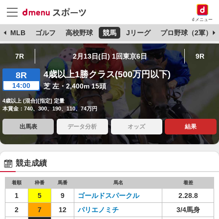
dメニュー
球
MLB
ゴルフ
高校野球
競馬
Jリーグ
プロ野球（2軍）
7R
2月13日(日) 1回東京6日
9R
4歳以上1勝クラス(500万円以下)
8R
14:00
芝 左・2,400m 15頭
4歳以上 (混合)[指定] 定量
本賞金：740、300、190、110、74万円
出馬表
データ分析
オッズ
結果
競走成績
着順
枠番
馬番
馬名
着差
1
5
9
ゴールドスパークル
2.28.8
2
7
12
パリエノミチ
3/4馬身