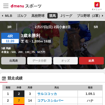
dメニュー
球
MLB
ゴルフ
高校野球
競馬
Jリーグ
プロ野球（2軍）
3R
2月27日(日) 2回小倉2日
5R
3歳未勝利
4R
11:20
芝 右・1,200m 16頭
3歳 馬齢
本賞金：500、200、130、75、50万円
出馬表
データ分析
オッズ
結果
競走成績
着順
枠番
馬番
馬名
着差
1
2
3
サルココッカ
1.09.1
2
7
14
コアレスシルバー
ハナ