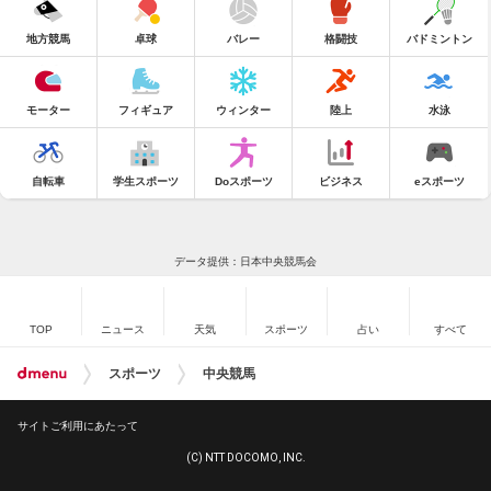
地方競馬
卓球
バレー
格闘技
バドミントン
モーター
フィギュア
ウィンター
陸上
水泳
自転車
学生スポーツ
Doスポーツ
ビジネス
eスポーツ
データ提供：日本中央競馬会
TOP
ニュース
天気
スポーツ
占い
すべて
スポーツ
中央競馬
サイトご利用にあたって
(C) NTT DOCOMO, INC.