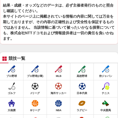
結果・成績・オッズなどのデータは、必ず主催者発行のものと照合
し確認してください。
本サイトのページ上に掲載されている情報の内容に関しては万全を
期しておりますが、その内容の正確性および安全性を保証するもの
ではありません。 当該情報に基づいて被ったいかなる損害について
も、株式会社NTTドコモおよび情報提供者は一切の責任を負いかね
ます。
競技一覧
プロ野球
プロ野球(2軍)
MLB
高校野球
侍ジャパン
ゴルフ
Jリーグ
海外サッカー
日本代表
テニス
大相撲
Bリーグ
NBA
ラグビー
中央競馬