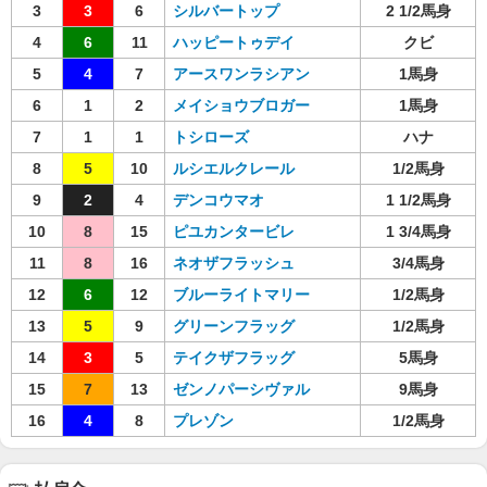
3
3
6
シルバートップ
2 1/2馬身
4
6
11
ハッピートゥデイ
クビ
5
4
7
アースワンラシアン
1馬身
6
1
2
メイショウブロガー
1馬身
7
1
1
トシローズ
ハナ
8
5
10
ルシエルクレール
1/2馬身
9
2
4
デンコウマオ
1 1/2馬身
10
8
15
ピユカンタービレ
1 3/4馬身
11
8
16
ネオザフラッシュ
3/4馬身
12
6
12
ブルーライトマリー
1/2馬身
13
5
9
グリーンフラッグ
1/2馬身
14
3
5
テイクザフラッグ
5馬身
15
7
13
ゼンノパーシヴァル
9馬身
16
4
8
プレゾン
1/2馬身