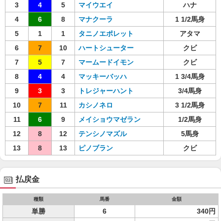
3
4
5
マイウエイ
ハナ
4
6
8
マナクーラ
1 1/2馬身
5
1
1
タニノエポレット
アタマ
6
7
10
ハートシューター
クビ
7
5
7
マームードイモン
クビ
8
4
4
マッキーバッハ
1 3/4馬身
9
3
3
トレジャーハント
3/4馬身
10
7
11
カシノネロ
3 1/2馬身
11
6
9
メイショウマゼラン
1/2馬身
12
8
12
テンシノマズル
5馬身
13
8
13
ピノブラン
クビ
払戻金
種類
馬番
金額
単勝
6
340円