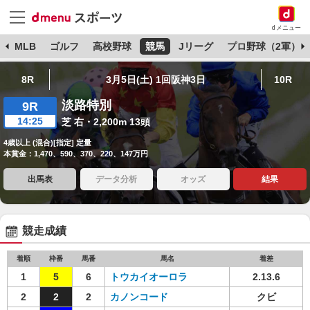
dメニュー
球
MLB
ゴルフ
高校野球
競馬
Jリーグ
プロ野球（2軍）
8R
3月5日(土) 1回阪神3日
10R
淡路特別
9R
14:25
芝 右・2,200m 13頭
4歳以上 (混合)[指定] 定量
本賞金：1,470、590、370、220、147万円
出馬表
データ分析
オッズ
結果
競走成績
着順
枠番
馬番
馬名
着差
1
5
6
トウカイオーロラ
2.13.6
2
2
2
カノンコード
クビ