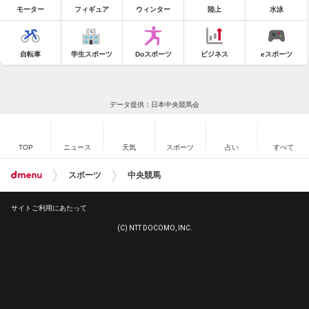
モーター
フィギュア
ウィンター
陸上
水泳
自転車
学生スポーツ
Doスポーツ
ビジネス
eスポーツ
データ提供：日本中央競馬会
TOP
ニュース
天気
スポーツ
占い
すべて
スポーツ
中央競馬
サイトご利用にあたって
(C) NTT DOCOMO, INC.