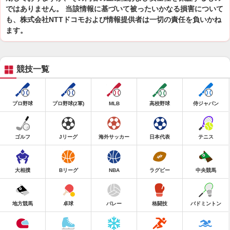
ではありません。 当該情報に基づいて被ったいかなる損害について
も、株式会社NTTドコモおよび情報提供者は一切の責任を負いかね
ます。
競技一覧
プロ野球
プロ野球(2軍)
MLB
高校野球
侍ジャパン
ゴルフ
Jリーグ
海外サッカー
日本代表
テニス
大相撲
Bリーグ
NBA
ラグビー
中央競馬
地方競馬
卓球
バレー
格闘技
バドミントン