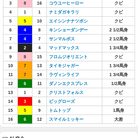
3
8
16
コウユーヒーロー
クビ
4
1
1
ナミダガキラリ
クビ
5
5
10
エイシンナナツボシ
クビ
6
4
8
キンショーダンデー
2 1/2馬身
7
4
7
サンマルボス
2 1/2馬身
8
2
4
マッドマックス
1 3/4馬身
9
8
15
フロムジオリエント
クビ
10
7
13
タイキジャガー
1 3/4馬身
11
7
14
ラヴィンライフ
1 3/4馬身
12
6
11
ダノンエクスプレス
1/2馬身
13
1
2
クリストフォルス
クビ
14
3
6
ビッグローズ
クビ
15
5
9
トムトップ
1馬身
16
6
12
スマイルミッキー
大差