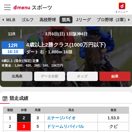
dメニュー
球
MLB
ゴルフ
高校野球
競馬
Jリーグ
プロ野球（2軍）
11R
3月6日(日) 1回阪神4日
4歳以上2勝クラス(1000万円以下)
12R
16:10
ダート 右・1,800m 16頭
4歳以上 (混合)[指定] 定量
本賞金：1,040、420、260、160、104万円
出馬表
データ分析
オッズ
結果
競走成績
着順
枠番
馬番
馬名
着差
1
2
3
エナージバイオ
1.53.0
2
3
5
ドリームリバイバル
クビ