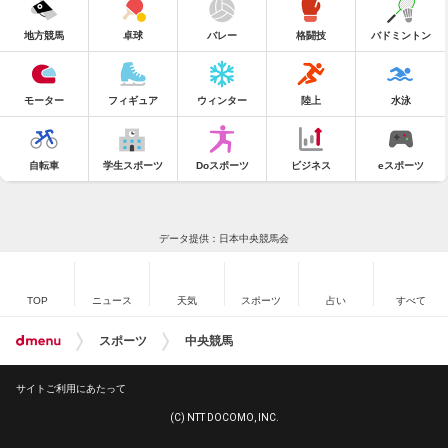
地方競馬
卓球
バレー
格闘技
バドミントン
モーター
フィギュア
ウィンター
陸上
水泳
自転車
学生スポーツ
Doスポーツ
ビジネス
eスポーツ
データ提供：日本中央競馬会
TOP
ニュース
天気
スポーツ
占い
すべて
スポーツ
中央競馬
サイトご利用にあたって
(C) NTT DOCOMO, INC.