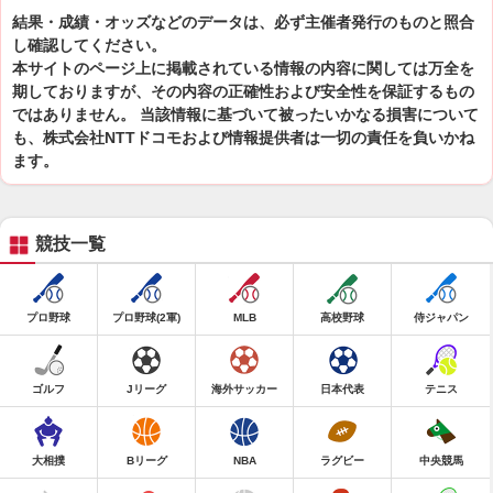
結果・成績・オッズなどのデータは、必ず主催者発行のものと照合
し確認してください。
本サイトのページ上に掲載されている情報の内容に関しては万全を
期しておりますが、その内容の正確性および安全性を保証するもの
ではありません。 当該情報に基づいて被ったいかなる損害について
も、株式会社NTTドコモおよび情報提供者は一切の責任を負いかね
ます。
競技一覧
プロ野球
プロ野球(2軍)
MLB
高校野球
侍ジャパン
ゴルフ
Jリーグ
海外サッカー
日本代表
テニス
大相撲
Bリーグ
NBA
ラグビー
中央競馬