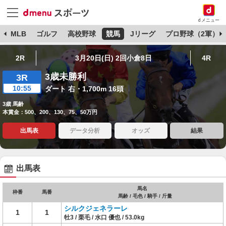
dメニュー
球
MLB
ゴルフ
高校野球
競馬
Jリーグ
プロ野球（2軍）
2R
3月20日(日) 2回小倉8日
4R
3歳未勝利
3R
10:55
ダート 右・1,700m 16頭
3歳 馬齢
本賞金：500、200、130、75、50万円
出馬表
データ分析
オッズ
結果
出馬表
馬名
枠番
馬番
馬齢 / 毛色 / 騎手 / 斤量
シルクジェネラーレ
1
1
牡3 / 栗毛 / 水口 優也 / 53.0kg