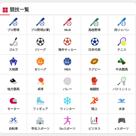
競技一覧
プロ野球
プロ野球(2軍)
MLB
高校野球
侍ジャパン
ゴルフ
Jリーグ
海外サッカー
日本代表
テニス
大相撲
Bリーグ
NBA
ラグビー
中央競馬
地方競馬
卓球
バレー
格闘技
バドミントン
モーター
フィギュア
ウィンター
陸上
水泳
自転車
学生スポーツ
Doスポーツ
ビジネス
eスポーツ