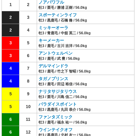
ノアパワフル
1
2
牡3 / 栗毛 / 勝浦 正樹 / 56.0kg
スポーティンライフ
2
3
牡3 / 黒鹿毛 / 石橋 脩 / 56.0kg
ミッキーオーラ
2
4
牡3 / 青鹿毛 / 中舘 英二 / 56.0kg
キーメーカー
3
5
牡3 / 鹿毛 / 古川 吉洋 / 56.0kg
アントウェルペン
3
6
牡3 / 鹿毛 / 武 豊 / 56.0kg
デルマインドラ
4
7
牡3 / 鹿毛 / 竹之下 智昭 / 56.0kg
タガノプリンス
4
8
牡3 / 鹿毛 / 田辺 裕信 / 56.0kg
ナリタサジタリウス
5
9
牡3 / 栗毛 / 川島 信二 / 56.0kg
パラダイスポイント
5
10
牡3 / 黒鹿毛 / 丸田 恭介 / 56.0kg
ファンタズミック
6
11
牡3 / 鹿毛 / 福永 祐一 / 56.0kg
ウインテイクオフ
6
12
牡3 / 黒鹿毛 / 北村 友一 / 56.0kg