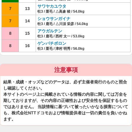
サワヤカユウタ
7
13
牡3 / 栗毛 / △高倉 稜 / 54.0kg
ショウサンガイナ
7
14
牡3 / 鹿毛 / △川須 栄彦 / 54.0kg
アウガルテン
8
15
牡3 / 鹿毛 / 西村 太一 / 53.0kg
ゲンパチボロン
8
16
牡3 / 栗毛 / 津村 明秀 / 56.0kg
注意事項
結果・成績・オッズなどのデータは、必ず主催者発行のものと照合
し確認してください。
本サイトのページ上に掲載されている情報の内容に関しては万全を
期しておりますが、その内容の正確性および安全性を保証するもの
ではありません。 当該情報に基づいて被ったいかなる損害について
も、株式会社NTTドコモおよび情報提供者は一切の責任を負いかね
ます。