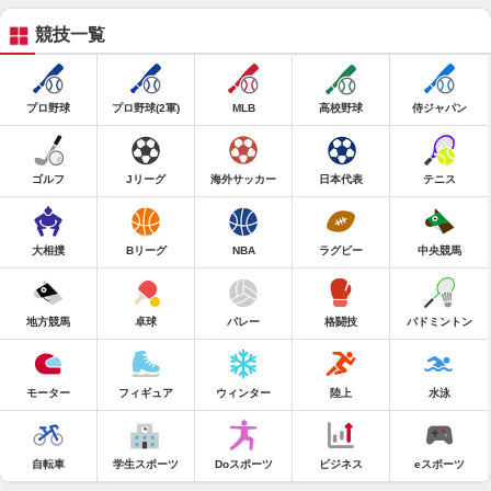
競技一覧
プロ野球
プロ野球(2軍)
MLB
高校野球
侍ジャパン
ゴルフ
Jリーグ
海外サッカー
日本代表
テニス
大相撲
Bリーグ
NBA
ラグビー
中央競馬
地方競馬
卓球
バレー
格闘技
バドミントン
モーター
フィギュア
ウィンター
陸上
水泳
自転車
学生スポーツ
Doスポーツ
ビジネス
eスポーツ