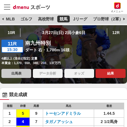
dメニュー
球
MLB
ゴルフ
高校野球
競馬
Jリーグ
プロ野球（2軍）
10R
3月27日(日) 2回小倉6日
12R
南九州特別
11R
15:30
ダート 右・1,700m 16頭
4歳以上 (混合)[指定] 定量
本賞金：1,370、550、340、210、137万円
出馬表
データ分析
オッズ
結果
競走成績
着順
枠番
馬番
馬名
着差
1
5
9
トーセンアドミラル
1.44.5
2
4
7
タガノアッシュ
2 1/2馬身