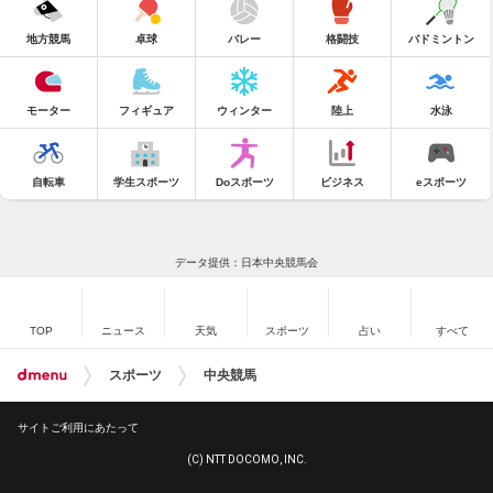
地方競馬
卓球
バレー
格闘技
バドミントン
モーター
フィギュア
ウィンター
陸上
水泳
自転車
学生スポーツ
Doスポーツ
ビジネス
eスポーツ
データ提供：日本中央競馬会
TOP
ニュース
天気
スポーツ
占い
すべて
スポーツ
中央競馬
サイトご利用にあたって
(C) NTT DOCOMO, INC.