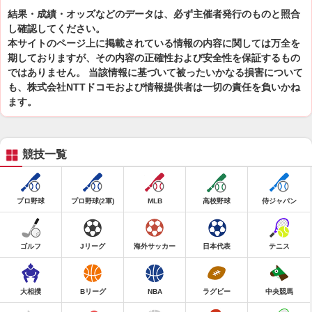
結果・成績・オッズなどのデータは、必ず主催者発行のものと照合
し確認してください。
本サイトのページ上に掲載されている情報の内容に関しては万全を
期しておりますが、その内容の正確性および安全性を保証するもの
ではありません。 当該情報に基づいて被ったいかなる損害について
も、株式会社NTTドコモおよび情報提供者は一切の責任を負いかね
ます。
競技一覧
プロ野球
プロ野球(2軍)
MLB
高校野球
侍ジャパン
ゴルフ
Jリーグ
海外サッカー
日本代表
テニス
大相撲
Bリーグ
NBA
ラグビー
中央競馬