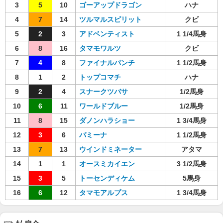
3
5
10
ゴーアップドラゴン
ハナ
4
7
14
ツルマルスピリット
クビ
5
2
3
アドベンティスト
1 1/4馬身
6
8
16
タマモワルツ
クビ
7
4
8
ファイナルパンチ
1 1/2馬身
8
1
2
トップコマチ
ハナ
9
2
4
スナークツバサ
1/2馬身
10
6
11
ワールドブルー
1/2馬身
11
8
15
ダノンハラショー
1 3/4馬身
12
3
6
パミーナ
1 1/2馬身
13
7
13
ウインドミネーター
アタマ
14
1
1
オースミカイエン
3 1/2馬身
15
3
5
トーセンディケム
5馬身
16
6
12
タマモアルプス
1 3/4馬身