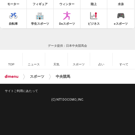
モーター
フィギュア
ウィンター
陸上
水泳
自転車
学生スポーツ
Doスポーツ
ビジネス
eスポーツ
データ提供：日本中央競馬会
TOP
ニュース
天気
スポーツ
占い
すべて
スポーツ
中央競馬
サイトご利用にあたって
(C) NTT DOCOMO, INC.