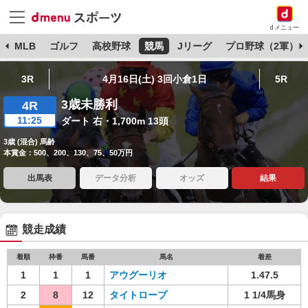
dメニュー
球
MLB
ゴルフ
高校野球
競馬
Jリーグ
プロ野球（2軍）
3R
4月16日(土) 3回小倉1日
5R
3歳未勝利
4R
11:25
ダート 右・1,700m 13頭
3歳 (混合) 馬齢
本賞金：500、200、130、75、50万円
出馬表
データ分析
オッズ
結果
競走成績
着順
枠番
馬番
馬名
着差
1
1
1
アウグーリオ
1.47.5
2
8
12
タイトロープ
1 1/4馬身