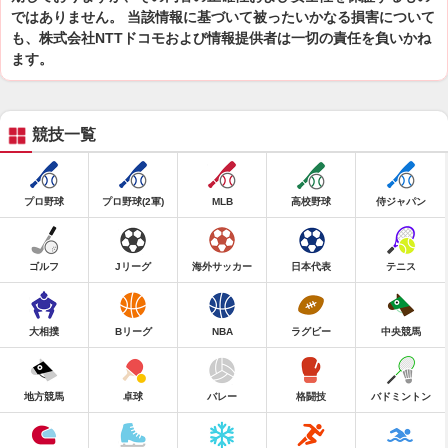
ではありません。 当該情報に基づいて被ったいかなる損害について
も、株式会社NTTドコモおよび情報提供者は一切の責任を負いかね
ます。
競技一覧
プロ野球
プロ野球(2軍)
MLB
高校野球
侍ジャパン
ゴルフ
Jリーグ
海外サッカー
日本代表
テニス
大相撲
Bリーグ
NBA
ラグビー
中央競馬
地方競馬
卓球
バレー
格闘技
バドミントン