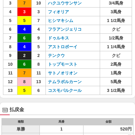
3
7
10
ハクユウサンサン
3/4馬身
4
3
3
フィオリア
3馬身
5
5
7
ヒシマキシム
1 1/2馬身
6
4
4
フラアンジェリコ
クビ
7
6
9
ドゥルキス
1/2馬身
8
4
5
アストロボーイ
1 1/4馬身
9
2
2
テンクウ
クビ
10
6
8
トップモースト
2馬身
11
7
11
サトノオリオン
1馬身
12
8
13
ナムラボルカーン
5馬身
13
5
6
コスモパルクール
3 1/2馬身
払戻金
種類
馬番
金額
単勝
1
520円