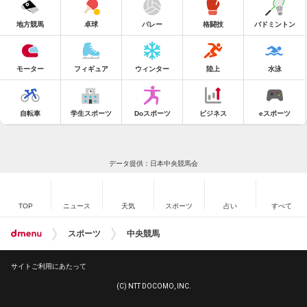
地方競馬
卓球
バレー
格闘技
バドミントン
モーター
フィギュア
ウィンター
陸上
水泳
自転車
学生スポーツ
Doスポーツ
ビジネス
eスポーツ
データ提供：日本中央競馬会
TOP
ニュース
天気
スポーツ
占い
すべて
スポーツ
中央競馬
サイトご利用にあたって
(C) NTT DOCOMO, INC.