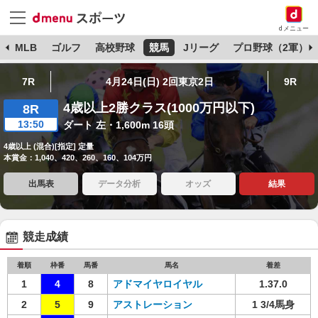
dメニュー
球
MLB
ゴルフ
高校野球
競馬
Jリーグ
プロ野球（2軍）
7R
4月24日(日) 2回東京2日
9R
4歳以上2勝クラス(1000万円以下)
8R
13:50
ダート 左・1,600m 16頭
4歳以上 (混合)[指定] 定量
本賞金：1,040、420、260、160、104万円
出馬表
データ分析
オッズ
結果
競走成績
着順
枠番
馬番
馬名
着差
1
4
8
アドマイヤロイヤル
1.37.0
2
5
9
アストレーション
1 3/4馬身