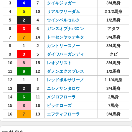
3
4
7
タイキジャガー
3/4馬身
4
5
10
リアルフリーダム
2 1/2馬身
5
2
4
ウインベルセルク
1/2馬身
6
3
6
ガンズオブナバロン
アタマ
7
7
14
トーセンヤッテキタ
3/4馬身
8
1
2
カントリースノー
3/4馬身
9
3
5
ダイワバーガンディ
クビ
10
8
15
レオソリスト
3/4馬身
11
6
12
ダノンエクスプレス
1/2馬身
12
1
1
レッドボルサリーノ
1 1/4馬身
13
2
3
ニシノサンタロウ
3/4馬身
14
6
11
メジロフローラ
2馬身
15
8
16
ビッグローズ
7馬身
16
7
13
エフティフローラ
3/4馬身