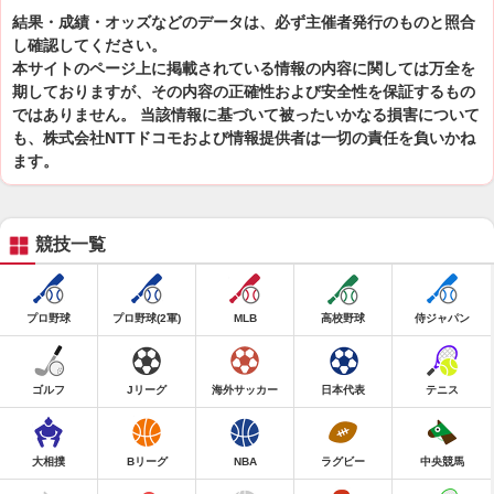
結果・成績・オッズなどのデータは、必ず主催者発行のものと照合
し確認してください。
本サイトのページ上に掲載されている情報の内容に関しては万全を
期しておりますが、その内容の正確性および安全性を保証するもの
ではありません。 当該情報に基づいて被ったいかなる損害について
も、株式会社NTTドコモおよび情報提供者は一切の責任を負いかね
ます。
競技一覧
プロ野球
プロ野球(2軍)
MLB
高校野球
侍ジャパン
ゴルフ
Jリーグ
海外サッカー
日本代表
テニス
大相撲
Bリーグ
NBA
ラグビー
中央競馬