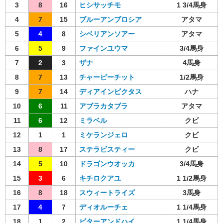
3
8
16
ヒシサッチモ
1 3/4馬身
4
7
15
ブルーアンブロシア
アタマ
5
4
8
シベリアンソアー
アタマ
6
5
9
ファインユウマ
3/4馬身
7
2
3
ザナ
4馬身
8
7
13
チャーピーチット
1/2馬身
9
7
14
ディアインビクタス
ハナ
10
6
11
アブラカタブラ
アタマ
11
6
12
ミラベル
クビ
12
1
1
ミケランジェロ
クビ
13
8
17
ステラビスティー
クビ
14
5
10
ドラゴンウオッカ
3/4馬身
15
3
6
キチロクアユ
1 1/2馬身
16
8
18
スウィートライズ
3馬身
17
4
7
ディオルーチェ
1 1/4馬身
18
1
2
ビターアンドハイ
1 1/4馬身