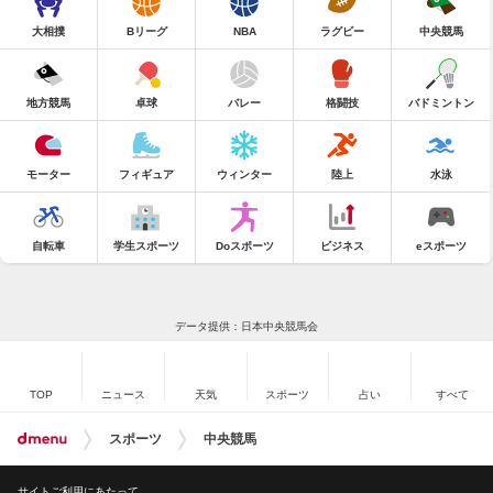
大相撲
Bリーグ
NBA
ラグビー
中央競馬
地方競馬
卓球
バレー
格闘技
バドミントン
モーター
フィギュア
ウィンター
陸上
水泳
自転車
学生スポーツ
Doスポーツ
ビジネス
eスポーツ
データ提供：日本中央競馬会
TOP
ニュース
天気
スポーツ
占い
すべて
スポーツ
中央競馬
サイトご利用にあたって