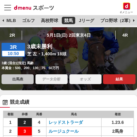
dメニュー
球
MLB
ゴルフ
高校野球
競馬
Jリーグ
プロ野球（2軍）
2R
5月1日(日) 2回東京4日
4R
3歳未勝利
3R
10:50
芝 左・1,400m 18頭
3歳 (混合)[指定] 馬齢
本賞金：500、200、130、75、50万円
出馬表
データ分析
オッズ
結果
競走成績
着順
枠番
馬番
馬名
着差
1
2
4
レッドストラーダ
1.23.6
2
3
5
ルージュクール
2馬身