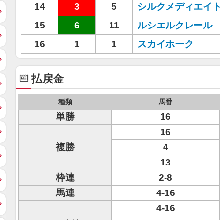
14
3
5
シルクメディエイ
15
6
11
ルシエルクレール
16
1
1
スカイホーク
払戻金
種類
馬番
単勝
16
16
複勝
4
13
枠連
2-8
馬連
4-16
4-16