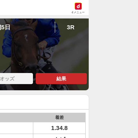
dメニュー
潟5日
3R
オッズ
結果
着差
1.34.8