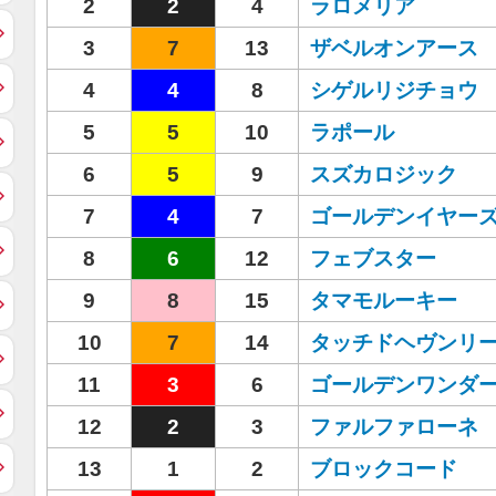
2
2
4
ラロメリア
3
7
13
ザベルオンアース
4
4
8
シゲルリジチョウ
5
5
10
ラポール
6
5
9
スズカロジック
7
4
7
ゴールデンイヤー
8
6
12
フェブスター
9
8
15
タマモルーキー
10
7
14
タッチドヘヴンリ
11
3
6
ゴールデンワンダ
12
2
3
ファルファローネ
13
1
2
ブロックコード