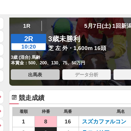
1R
5月7日(土) 1回新
2R
3歳未勝利
10:20
芝 左 外・1,600m 16頭
3歳 (混合) 馬齢
本賞金：500、200、130、75、50万円
出馬表
データ分析
競走成績
着順
枠番
馬番
馬名
1
8
16
スズカファルコン