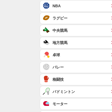
NBA
ラグビー
中央競馬
地方競馬
卓球
バレー
格闘技
バドミントン
モーター