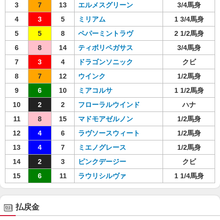
3
7
13
エルメスグリーン
3/4馬身
4
3
5
ミリアム
1 3/4馬身
5
5
8
ペパーミントラヴ
2 1/2馬身
6
8
14
ティボリペガサス
3/4馬身
7
3
4
ドラゴンソニック
クビ
8
7
12
ウインク
1/2馬身
9
6
10
ミアコルサ
1 1/2馬身
10
2
2
フローラルウインド
ハナ
11
8
15
マドモアゼルノン
1/2馬身
12
4
6
ラヴソースウィート
1/2馬身
13
4
7
ミエノグレース
1/2馬身
14
2
3
ピンクデージー
クビ
15
6
11
ラウリシルヴァ
1 1/4馬身
払戻金