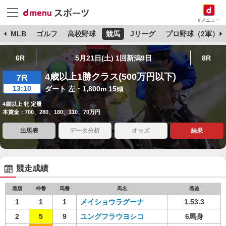
dメニュー
球
MLB
ゴルフ
高校野球
競馬
Jリーグ
プロ野球（2軍）
6R
5月21日(土) 1回新潟9日
8R
4歳以上1勝クラス(500万円以下)
7R
13:10
ダート 左・1,800m 15頭
4歳以上 牝 定量
本賞金：700、280、180、110、70万円
出馬表
データ分析
オッズ
結果
競走成績
着順
枠番
馬番
馬名
着差
1
1
1
メイショウラグーナ
1.53.3
2
5
9
ユングフラウヨシコ
6馬身