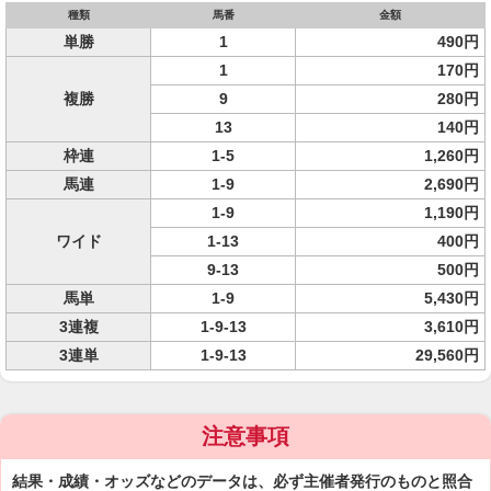
種類
馬番
金額
単勝
1
490円
1
170円
複勝
9
280円
13
140円
枠連
1-5
1,260円
馬連
1-9
2,690円
1-9
1,190円
ワイド
1-13
400円
9-13
500円
馬単
1-9
5,430円
3連複
1-9-13
3,610円
3連単
1-9-13
29,560円
注意事項
結果・成績・オッズなどのデータは、必ず主催者発行のものと照合