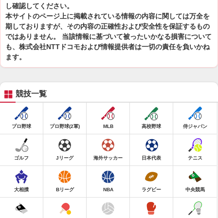
し確認してください。
本サイトのページ上に掲載されている情報の内容に関しては万全を
期しておりますが、その内容の正確性および安全性を保証するもの
ではありません。 当該情報に基づいて被ったいかなる損害について
も、株式会社NTTドコモおよび情報提供者は一切の責任を負いかね
ます。
競技一覧
プロ野球
プロ野球(2軍)
MLB
高校野球
侍ジャパン
ゴルフ
Jリーグ
海外サッカー
日本代表
テニス
大相撲
Bリーグ
NBA
ラグビー
中央競馬