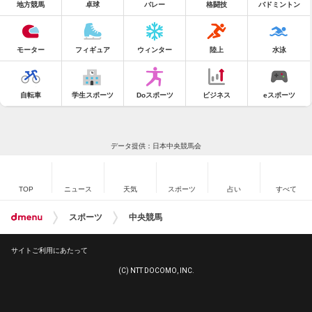
地方競馬
卓球
バレー
格闘技
バドミントン
モーター
フィギュア
ウィンター
陸上
水泳
自転車
学生スポーツ
Doスポーツ
ビジネス
eスポーツ
データ提供：日本中央競馬会
TOP
ニュース
天気
スポーツ
占い
すべて
スポーツ
中央競馬
サイトご利用にあたって
(C) NTT DOCOMO, INC.