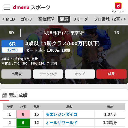
dメニュー
球
MLB
ゴルフ
高校野球
競馬
Jリーグ
プロ野球（2軍）
5R
6月5日(日) 3回東京6日
7R
4歳以上1勝クラス(500万円以下)
6R
12:50
ダート 左・1,600m 16頭
4歳以上 (混合)[指定] 定量
本賞金：740、300、190、110、74万円
出馬表
データ分析
オッズ
結果
競走成績
着順
枠番
馬番
馬名
着差
1
8
15
モエレジンダイコ
1.37.8
2
6
12
オールザワールド
1/2馬身