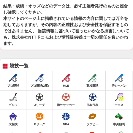
結果・成績・オッズなどのデータは、必ず主催者発行のものと照合
し確認してください。
本サイトのページ上に掲載されている情報の内容に関しては万全を
期しておりますが、その内容の正確性および安全性を保証するもの
ではありません。 当該情報に基づいて被ったいかなる損害について
も、株式会社NTTドコモおよび情報提供者は一切の責任を負いかね
ます。
競技一覧
プロ野球
プロ野球(2軍)
MLB
高校野球
侍ジャパン
ゴルフ
Jリーグ
海外サッカー
日本代表
テニス
大相撲
Bリーグ
NBA
ラグビー
中央競馬