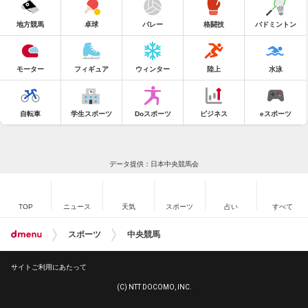
地方競馬
卓球
バレー
格闘技
バドミントン
モーター
フィギュア
ウィンター
陸上
水泳
自転車
学生スポーツ
Doスポーツ
ビジネス
eスポーツ
データ提供：日本中央競馬会
TOP
ニュース
天気
スポーツ
占い
すべて
スポーツ
中央競馬
サイトご利用にあたって
(C) NTT DOCOMO, INC.