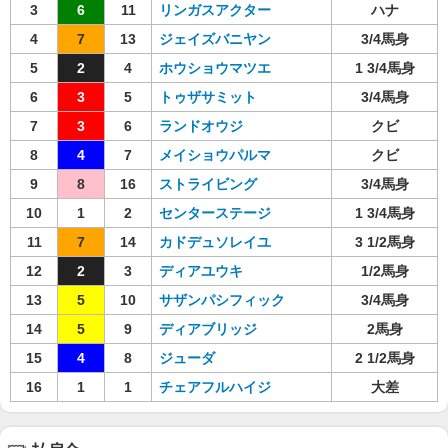
3
6
11
リンガスアクター
ハナ
4
7
13
ジェイズバニヤン
3/4馬身
5
2
4
ホウショウマツエ
1 3/4馬身
6
3
5
トゥザサミット
3/4馬身
7
3
6
ランドオウジ
クビ
8
4
7
メイショウパルマ
クビ
9
8
16
ストライビング
3/4馬身
10
1
2
センターステージ
1 3/4馬身
11
7
14
カドデュソレイユ
3 1/2馬身
12
2
3
ディアユウキ
1/2馬身
13
5
10
サザンパシフィック
3/4馬身
14
5
9
ディアブリッジ
2馬身
15
4
8
ジューダ
2 1/2馬身
16
1
1
チェアフルハイジ
大差