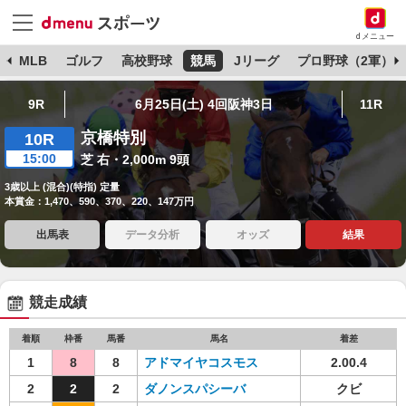
dメニュー
球
MLB
ゴルフ
高校野球
競馬
Jリーグ
プロ野球（2軍）
9R
6月25日(土) 4回阪神3日
11R
京橋特別
10R
15:00
芝 右・2,000m 9頭
3歳以上 (混合)(特指) 定量
本賞金：1,470、590、370、220、147万円
出馬表
データ分析
オッズ
結果
競走成績
着順
枠番
馬番
馬名
着差
1
8
8
アドマイヤコスモス
2.00.4
2
2
2
ダノンスパシーバ
クビ