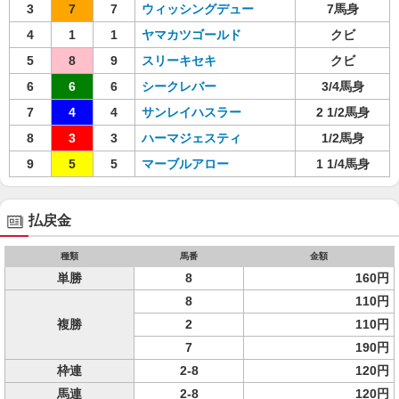
3
7
7
ウィッシングデュー
7馬身
4
1
1
ヤマカツゴールド
クビ
5
8
9
スリーキセキ
クビ
6
6
6
シークレバー
3/4馬身
7
4
4
サンレイハスラー
2 1/2馬身
8
3
3
ハーマジェスティ
1/2馬身
9
5
5
マーブルアロー
1 1/4馬身
払戻金
種類
馬番
金額
単勝
8
160円
8
110円
複勝
2
110円
7
190円
枠連
2-8
120円
馬連
2-8
120円