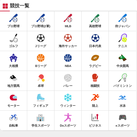
競技一覧
プロ野球
プロ野球(2軍)
MLB
高校野球
侍ジャパン
ゴルフ
Jリーグ
海外サッカー
日本代表
テニス
大相撲
Bリーグ
NBA
ラグビー
中央競馬
地方競馬
卓球
バレー
格闘技
バドミントン
モーター
フィギュア
ウィンター
陸上
水泳
自転車
学生スポーツ
Doスポーツ
ビジネス
eスポーツ