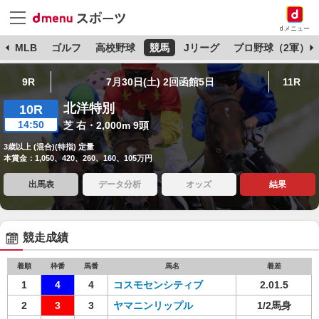
dメニュー
球
MLB
ゴルフ
高校野球
競馬
Jリーグ
プロ野球（2軍）
9R
7月30日(土) 2回函館5日
11R
北洋特別
10R
14:50
芝 右・2,000m 9頭
3歳以上 (混合)(特指) 定量
本賞金：1,050、420、260、160、105万円
出馬表
データ分析
オッズ
結果
競走成績
着順
枠番
馬番
馬名
着差
1
4
4
コスモセンシティブ
2.01.5
2
3
3
ヤマニンリップル
1/2馬身