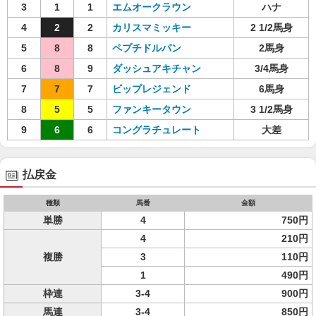
3
1
1
エムオークラウン
ハナ
4
2
2
カリスマミッキー
2 1/2馬身
5
8
8
ペプチドルパン
2馬身
6
8
9
ダッシュアキチャン
3/4馬身
7
7
7
ビップレジェンド
6馬身
8
5
5
ファンキータウン
3 1/2馬身
9
6
6
コングラチュレート
大差
払戻金
種類
馬番
金額
単勝
4
750円
4
210円
複勝
3
110円
1
490円
枠連
3-4
900円
馬連
3-4
850円