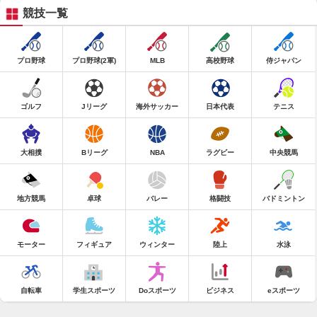
競技一覧
プロ野球
プロ野球(2軍)
MLB
高校野球
侍ジャパン
ゴルフ
Jリーグ
海外サッカー
日本代表
テニス
大相撲
Bリーグ
NBA
ラグビー
中央競馬
地方競馬
卓球
バレー
格闘技
バドミントン
モーター
フィギュア
ウィンター
陸上
水泳
自転車
学生スポーツ
Doスポーツ
ビジネス
eスポーツ