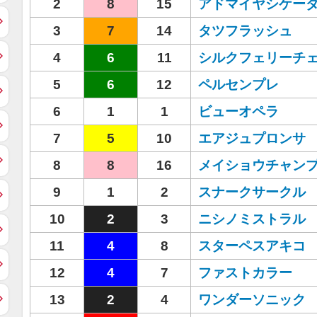
2
8
15
アドマイヤシケー
3
7
14
タツフラッシュ
4
6
11
シルクフェリーチ
5
6
12
ペルセンプレ
6
1
1
ビューオペラ
7
5
10
エアジュプロンサ
8
8
16
メイショウチャン
9
1
2
スナークサークル
10
2
3
ニシノミストラル
11
4
8
スターペスアキコ
12
4
7
ファストカラー
13
2
4
ワンダーソニック