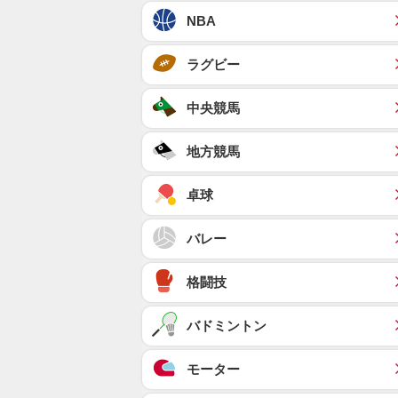
NBA
ラグビー
中央競馬
地方競馬
卓球
バレー
格闘技
バドミントン
モーター