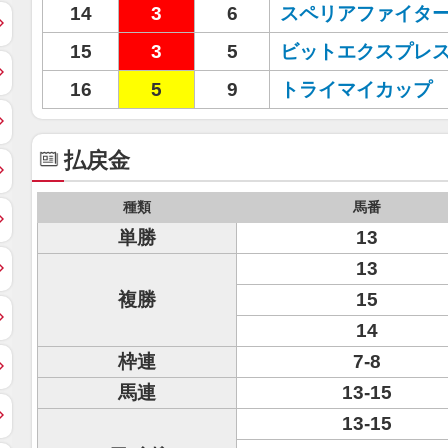
14
3
6
スペリアファイタ
15
3
5
ビットエクスプレ
16
5
9
トライマイカップ
払戻金
種類
馬番
単勝
13
13
複勝
15
14
枠連
7-8
馬連
13-15
13-15