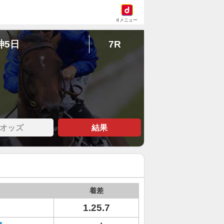
dメニュー
神5日
7R
オッズ
結果
着差
1.25.7