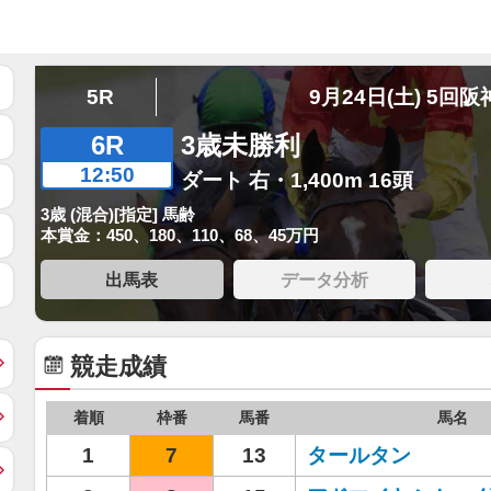
5R
9月24日(土) 5回阪
6R
3歳未勝利
12:50
ダート 右・1,400m 16頭
3歳 (混合)[指定] 馬齢
本賞金：450、180、110、68、45万円
出馬表
データ分析
競走成績
着順
枠番
馬番
馬名
1
7
13
タールタン