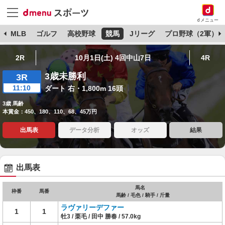
dメニュー
球
MLB
ゴルフ
高校野球
競馬
Jリーグ
プロ野球（2軍）
2R
10月1日(土) 4回中山7日
4R
3歳未勝利
3R
11:10
ダート 右・1,800m 16頭
3歳 馬齢
本賞金：450、180、110、68、45万円
出馬表
データ分析
オッズ
結果
出馬表
馬名
枠番
馬番
馬齢 / 毛色 / 騎手 / 斤量
ラヴァリーデファー
1
1
牡3 / 栗毛 / 田中 勝春 / 57.0kg