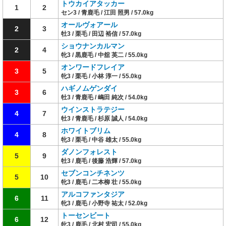
トウカイアタッカー
1
2
セン3 / 青鹿毛 / 江田 照男 / 57.0kg
オールヴォアール
2
3
牡3 / 栗毛 / 田辺 裕信 / 57.0kg
ショウナンカルマン
2
4
牝3 / 黒鹿毛 / 中舘 英二 / 55.0kg
オンワードフレイア
3
5
牝3 / 栗毛 / 小林 淳一 / 55.0kg
ハギノムゲンダイ
3
6
牡3 / 青鹿毛 / 嶋田 純次 / 54.0kg
ウインストラテジー
4
7
牡3 / 青鹿毛 / 杉原 誠人 / 54.0kg
ホワイトブリム
4
8
牝3 / 栗毛 / 中谷 雄太 / 55.0kg
ダノンフォレスト
5
9
牡3 / 鹿毛 / 後藤 浩輝 / 57.0kg
セブンコンチネンツ
5
10
牝3 / 鹿毛 / 二本柳 壮 / 55.0kg
アルコファンタジア
6
11
牝3 / 鹿毛 / 小野寺 祐太 / 52.0kg
トーセンビート
6
12
牝3 / 鹿毛 / 北村 宏司 / 55.0kg