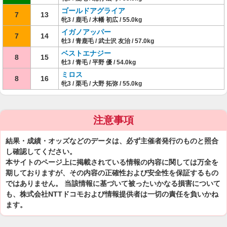
ゴールドアグライア
7
13
牝3 / 鹿毛 / 木幡 初広 / 55.0kg
イガノアッパー
7
14
牡3 / 青鹿毛 / 武士沢 友治 / 57.0kg
ベストエナジー
8
15
牡3 / 青毛 / 平野 優 / 54.0kg
ミロス
8
16
牝3 / 栗毛 / 大野 拓弥 / 55.0kg
注意事項
結果・成績・オッズなどのデータは、必ず主催者発行のものと照合
し確認してください。
本サイトのページ上に掲載されている情報の内容に関しては万全を
期しておりますが、その内容の正確性および安全性を保証するもの
ではありません。 当該情報に基づいて被ったいかなる損害について
も、株式会社NTTドコモおよび情報提供者は一切の責任を負いかね
ます。