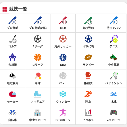
競技一覧
プロ野球
プロ野球(2軍)
MLB
高校野球
侍ジャパン
ゴルフ
Jリーグ
海外サッカー
日本代表
テニス
大相撲
Bリーグ
NBA
ラグビー
中央競馬
地方競馬
卓球
バレー
格闘技
バドミントン
モーター
フィギュア
ウィンター
陸上
水泳
自転車
学生スポーツ
Doスポーツ
ビジネス
eスポーツ